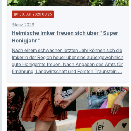
notes
30
. Juli 2026 08:25
Bilanz 2026
Heimische Imker freuen sich über "Super
Honigjahr"
Nach einem schwachen letzten Jahr können sich die
Imker in der Region heuer über eine außergewöhnlich
gute Honigernte freuen. Nach Angaben des Amts für
Ernährung, Landwirtschaft und Forsten Traunstein …
Katharina Astleitner