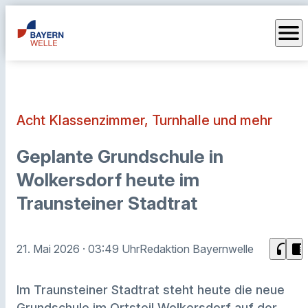
menu
Acht Klassenzimmer, Turnhalle und mehr
Geplante Grundschule in
Wolkersdorf heute im
Traunsteiner Stadtrat
headphones
chrome_reader_mode
21. Mai 2026
· 03:49 Uhr
Redaktion Bayernwelle
Im Traunsteiner Stadtrat steht heute die neue
Grundschule im Ortsteil Wolkersdorf auf der