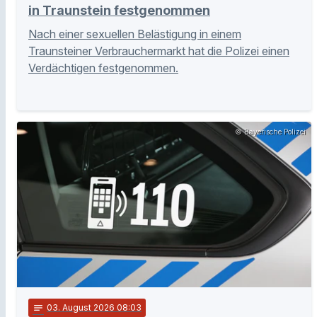
in Traunstein festgenommen
Nach einer sexuellen Belästigung in einem
Traunsteiner Verbrauchermarkt hat die Polizei einen
Verdächtigen festgenommen.
© Bayerische Polizei
notes
03
. August 2026 08:03