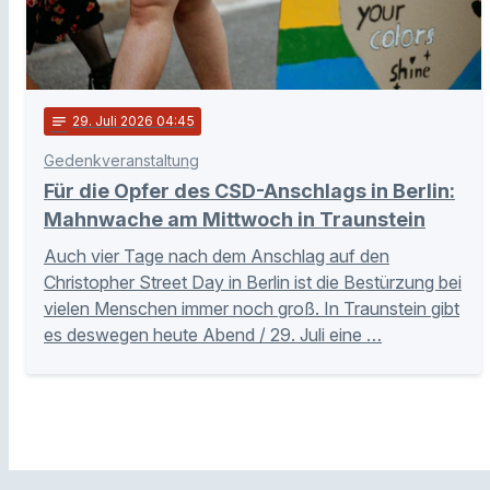
notes
29
. Juli 2026 04:45
Gedenkveranstaltung
Für die Opfer des CSD-Anschlags in Berlin:
Mahnwache am Mittwoch in Traunstein
Auch vier Tage nach dem Anschlag auf den
Christopher Street Day in Berlin ist die Bestürzung bei
vielen Menschen immer noch groß. In Traunstein gibt
es deswegen heute Abend / 29. Juli eine …