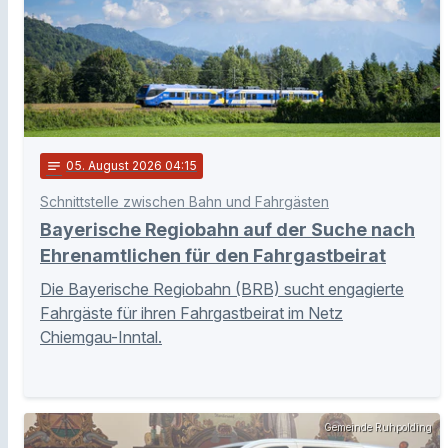
notes
05
. August 2026 04:15
Schnittstelle zwischen Bahn und Fahrgästen
Bayerische Regiobahn auf der Suche nach
Ehrenamtlichen für den Fahrgastbeirat
Die Bayerische Regiobahn (BRB) sucht engagierte
Fahrgäste für ihren Fahrgastbeirat im Netz
Chiemgau-Inntal.
Gemeinde Ruhpolding