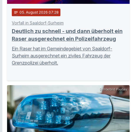
notes
05
. August 2026 07:28
Vorfall in Saaldorf-Surheim
Deutlich zu schnell - und dann überholt ein
Raser ausgerechnet ein Polizeifahrzeug
Ein Raser hat im Gemeindegebiet von Saaldorf-
Surheim ausgerechnet ein ziviles Fahrzeug der
Grenzpolizei überholt.
Symbolbild Pixabay