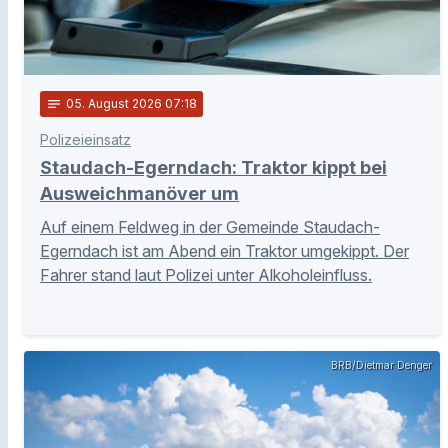
notes
05
. August 2026 07:18
Polizeieinsatz
Staudach-Egerndach: Traktor kippt bei
Ausweichmanöver um
Auf einem Feldweg in der Gemeinde Staudach-
Egerndach ist am Abend ein Traktor umgekippt. Der
Fahrer stand laut Polizei unter Alkoholeinfluss.
BRB/Dietmar Denger