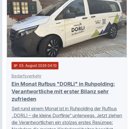
notes
05
. August 2026 04:10
Bedarfsverkehr
Ein Monat Rufbus "DORLI" in Ruhpolding:
Verantwortliche mit erster Bilanz sehr
zufrieden
Seit rund einem Monat ist in Ruhpolding der Rufbus
„DORLI – die kleine Dorflinie“ unterwegs. Jetzt ziehen
die Verantwortlichen ein stolzes erstes Resümee: