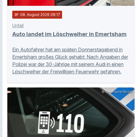
notes
08
. August 2026 08:17
Unfall
Auto landet im Löschweiher in Emertsham
Ein Autofahrer hat am späten Donnerstagabend in
Emertsham großes Glück gehabt: Nach Angaben der
Polizei war der 30-Jährige mit seinem Audi in einen
Löschweiher der Freiwilligen Feuerwehr gefahren.
© Bayerische Polizei