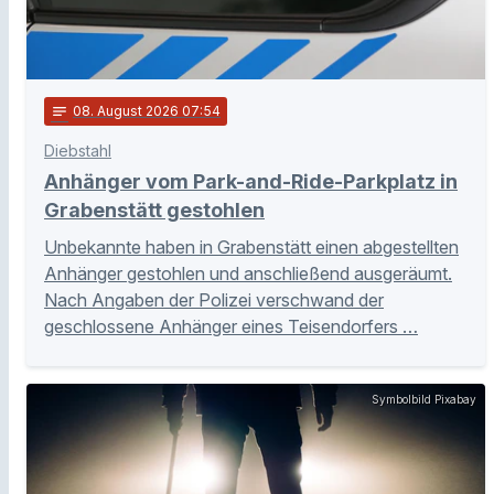
notes
08
. August 2026 07:54
Diebstahl
Anhänger vom Park-and-Ride-Parkplatz in
Grabenstätt gestohlen
Unbekannte haben in Grabenstätt einen abgestellten
Anhänger gestohlen und anschließend ausgeräumt.
Nach Angaben der Polizei verschwand der
geschlossene Anhänger eines Teisendorfers …
Symbolbild Pixabay