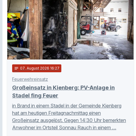
notes
07
. August 2026 16:27
Feuerwehreinsatz
Großeinsatz in Kienberg: PV-Anlage in
Stadel fing Feuer
in Brand in einem Stadel in der Gemeinde Kienberg
hat am heutigen Freitagnachmittag einen
Großeinsatz ausgelöst. Gegen 14:30 Uhr bemerkten
Anwohner im Ortsteil Sonnau Rauch in einem …