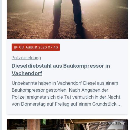
notes
08
. August 2026 07:46
Polizeimeldung
Dieseldiebstahl aus Baukompressor in
Vachendorf
Unbekannte haben in Vachendorf Diesel aus einem
Baukompressor gestohlen. Nach Angaben der
Polizei ereignete sich die Tat vermutlich in der Nacht
von Donnerstag auf Freitag auf einem Grundstück …
112 News/M.Benje