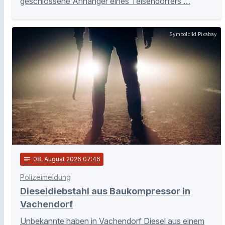
geschlossene Anhänger eines Teisendorfers …
Symbolbild Pixabay
notes
08
. August 2026 07:46
Polizeimeldung
Dieseldiebstahl aus Baukompressor in
Vachendorf
Unbekannte haben in Vachendorf Diesel aus einem