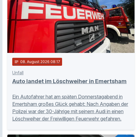
notes
08
. August 2026 08:17
Unfall
Auto landet im Löschweiher in Emertsham
Ein Autofahrer hat am späten Donnerstagabend in
Emertsham großes Glück gehabt: Nach Angaben der
Polizei war der 30-Jährige mit seinem Audi in einen
Löschweiher der Freiwilligen Feuerwehr gefahren.