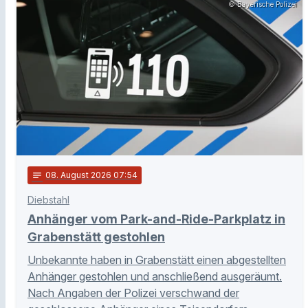
© Bayerische Polizei
notes
08
. August 2026 07:54
Diebstahl
Anhänger vom Park-and-Ride-Parkplatz in
Grabenstätt gestohlen
Unbekannte haben in Grabenstätt einen abgestellten
Anhänger gestohlen und anschließend ausgeräumt.
Nach Angaben der Polizei verschwand der