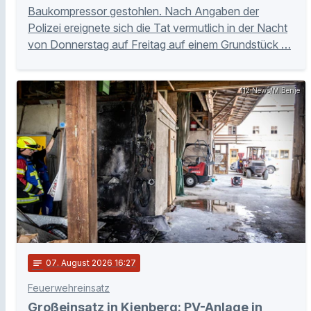
Baukompressor gestohlen. Nach Angaben der
Polizei ereignete sich die Tat vermutlich in der Nacht
von Donnerstag auf Freitag auf einem Grundstück …
112 News/M.Benje
notes
07
. August 2026 16:27
Feuerwehreinsatz
Großeinsatz in Kienberg: PV-Anlage in