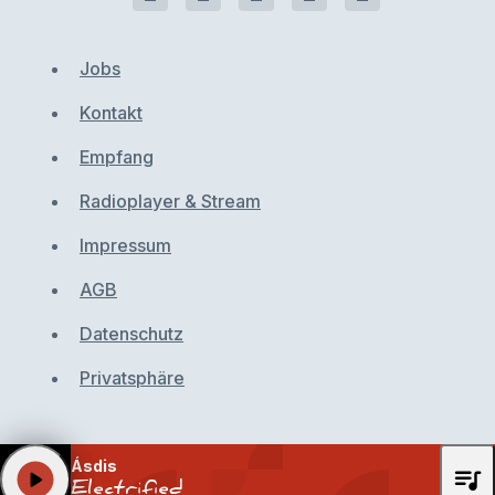
Jobs
Kontakt
Empfang
Radioplayer & Stream
Impressum
AGB
Datenschutz
Privatsphäre
Ásdis
queue_music
play_arrow
Electrified