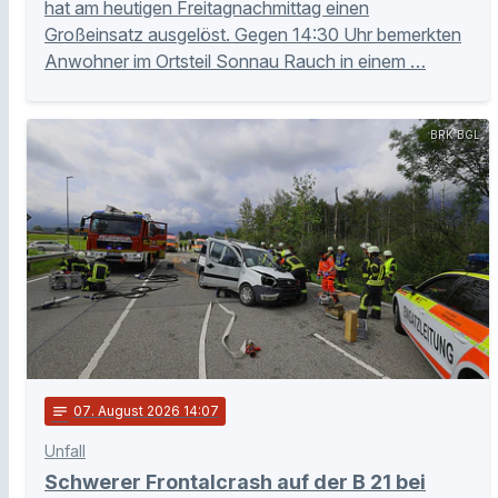
hat am heutigen Freitagnachmittag einen
Großeinsatz ausgelöst. Gegen 14:30 Uhr bemerkten
Anwohner im Ortsteil Sonnau Rauch in einem …
BRK BGL
notes
07
. August 2026 14:07
Unfall
Schwerer Frontalcrash auf der B 21 bei