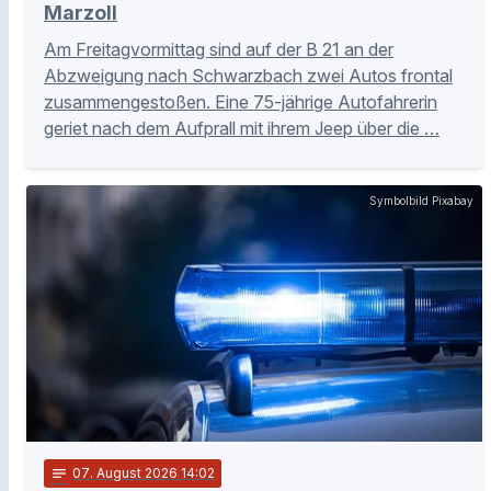
Marzoll
Am Freitagvormittag sind auf der B 21 an der
Abzweigung nach Schwarzbach zwei Autos frontal
zusammengestoßen. Eine 75-jährige Autofahrerin
geriet nach dem Aufprall mit ihrem Jeep über die …
Symbolbild Pixabay
notes
07
. August 2026 14:02