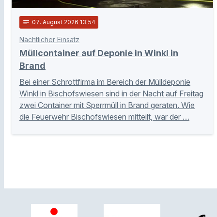
notes
07
. August 2026 13:54
Nächtlicher Einsatz
Müllcontainer auf Deponie in Winkl in
Brand
Bei einer Schrottfirma im Bereich der Mülldeponie
Winkl in Bischofswiesen sind in der Nacht auf Freitag
zwei Container mit Sperrmüll in Brand geraten. Wie
die Feuerwehr Bischofswiesen mitteilt, war der …