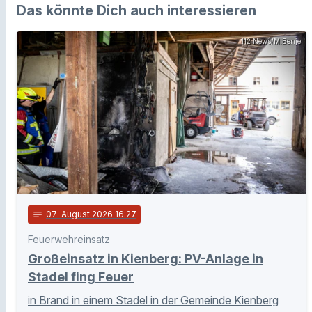
Das könnte Dich auch interessieren
112 News/M.Benje
notes
07
. August 2026 16:27
Feuerwehreinsatz
Großeinsatz in Kienberg: PV-Anlage in
Stadel fing Feuer
in Brand in einem Stadel in der Gemeinde Kienberg