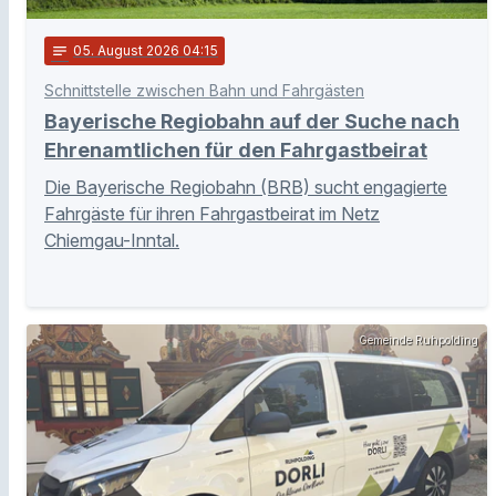
notes
05
. August 2026 04:15
Schnittstelle zwischen Bahn und Fahrgästen
Bayerische Regiobahn auf der Suche nach
Ehrenamtlichen für den Fahrgastbeirat
Die Bayerische Regiobahn (BRB) sucht engagierte
Fahrgäste für ihren Fahrgastbeirat im Netz
Chiemgau-Inntal.
Gemeinde Ruhpolding