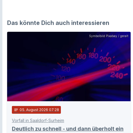
Das könnte Dich auch interessieren
Symbolbild Pixabay / geralt
notes
05
. August 2026 07:28
Vorfall in Saaldorf-Surheim
Deutlich zu schnell - und dann überholt ein