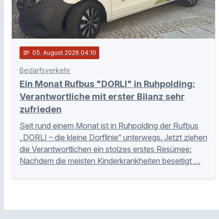
notes
05
. August 2026 04:10
Bedarfsverkehr
Ein Monat Rufbus "DORLI" in Ruhpolding:
Verantwortliche mit erster Bilanz sehr
zufrieden
Seit rund einem Monat ist in Ruhpolding der Rufbus
„DORLI – die kleine Dorflinie“ unterwegs. Jetzt ziehen
die Verantwortlichen ein stolzes erstes Resümee:
Nachdem die meisten Kinderkrankheiten beseitigt …