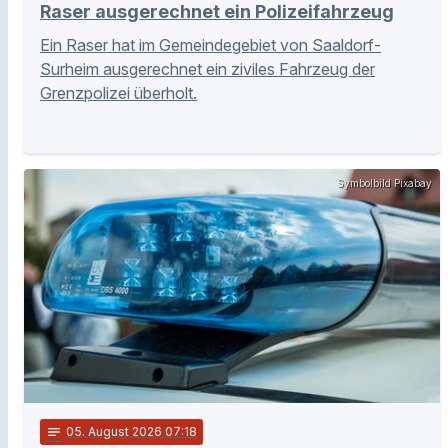
Raser ausgerechnet ein Polizeifahrzeug
Ein Raser hat im Gemeindegebiet von Saaldorf-
Surheim ausgerechnet ein ziviles Fahrzeug der
Grenzpolizei überholt.
Symbolbild Pixabay
notes
05
. August 2026 07:18