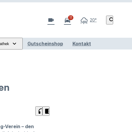
11
videocam
directions_car
search
20°
Gutscheinshop
Kontakt
athek
sen
headphones
chrome_reader_mode
g-Verein – den