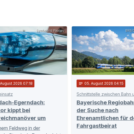
Symbolbild Pixabay
BRB/D
. August 2026 07:18
notes
05
. August 2026 04:15
einsatz
dach-Egerndach:
Bayerische Regiobah
or kippt bei
der Suche nach
eichmanöver um
Ehrenamtlichen für d
Fahrgastbeirat
nem Feldweg in der