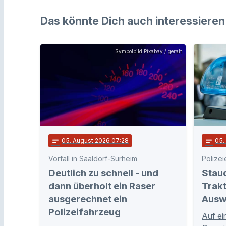
Das könnte Dich auch interessieren
Symbolbild Pixabay / geralt
notes
05
. August 2026 07:28
notes
05
Vorfall in Saaldorf-Surheim
Polizei
Deutlich zu schnell - und
Stau
dann überholt ein Raser
Trakt
ausgerechnet ein
Ausw
Polizeifahrzeug
Auf ei