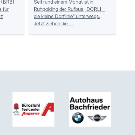
 (BRB)
Seit rund einem Monat ist in
 für
Ruhpolding der Rufbus „DORLI –
tz
die kleine Dorflinie“ unterwegs.
Jetzt ziehen die …