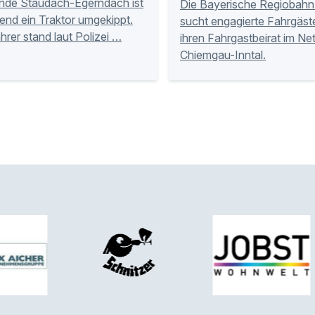
nde Staudach-Egerndach ist
Die Bayerische Regiobahn
nd ein Traktor umgekippt.
sucht engagierte Fahrgäste
hrer stand laut Polizei …
ihren Fahrgastbeirat im Ne
Chiemgau-Inntal.