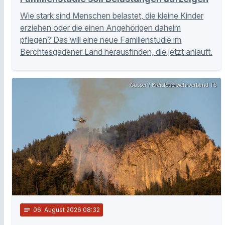
Wie stark sind Menschen belastet, die kleine Kinder
erziehen oder die einen Angehörigen daheim
pflegen? Das will eine neue Familienstudie im
Berchtesgadener Land herausfinden, die jetzt anläuft.
Gasser / Kreisfeuerwehrverband TS
notes
06
. August 2026 08:32