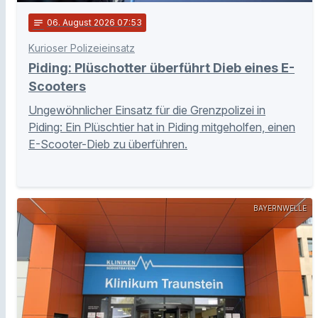
notes
06
. August 2026 07:53
Kurioser Polizeieinsatz
Piding: Plüschotter überführt Dieb eines E-
Scooters
Ungewöhnlicher Einsatz für die Grenzpolizei in
Piding: Ein Plüschtier hat in Piding mitgeholfen, einen
E-Scooter-Dieb zu überführen.
BAYERNWELLE