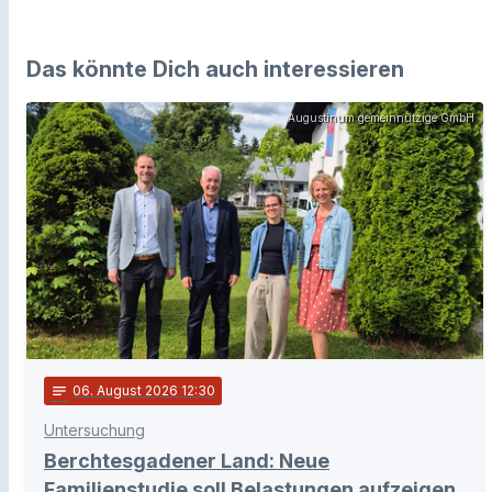
Das könnte Dich auch interessieren
Augustinum gemeinnützige GmbH
notes
06
. August 2026 12:30
Untersuchung
Berchtesgadener Land: Neue
Familienstudie soll Belastungen aufzeigen