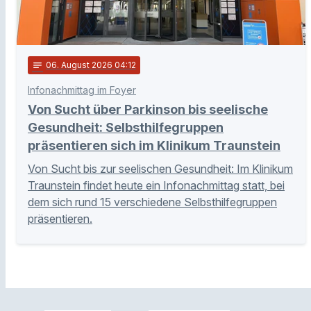
notes
06
. August 2026 04:12
Infonachmittag im Foyer
Von Sucht über Parkinson bis seelische
Gesundheit: Selbsthilfegruppen
präsentieren sich im Klinikum Traunstein
Von Sucht bis zur seelischen Gesundheit: Im Klinikum
Traunstein findet heute ein Infonachmittag statt, bei
dem sich rund 15 verschiedene Selbsthilfegruppen
präsentieren.