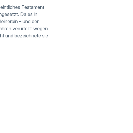
meintliches Testament
ngesetzt. Da es in
leinerbin – und der
hren verurteilt: wegen
ht und bezeichnete sie