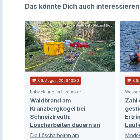
Das könnte Dich auch interessieren
Landratsamt / Kreisfeuerwehrverband BGL
notes
06
. August 2026 13:30
notes
06
Entwicklung im Liveticker
Wasser
Waldbrand am
Zahl
Kranzbergkogel bei
gesti
Schneizlreuth:
Ertri
Löscharbeiten dauern an
Lauf
Die Löscharbeiten am
Mindes