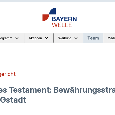
Team
rogramm
Aktionen
Werbung
Medi
gericht
es Testament: Bewährungsstra
 Gstadt