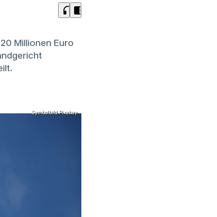
headphones
chrome_reader_mode
20 Millionen Euro
andgericht
lt.
Symbolbild Pixabay