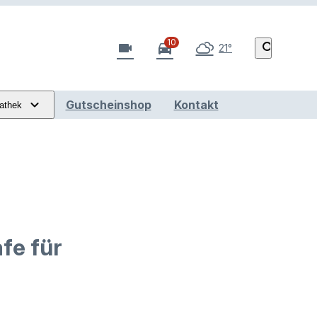
10
videocam
directions_car
search
21°
Gutscheinshop
Kontakt
athek
fe für