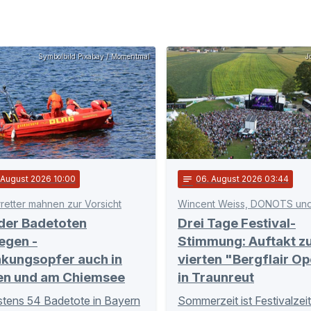
Symbolbild Pixabay / Momentmal
J
. August 2026 10:00
notes
06
. August 2026 03:44
retter mahnen zur Vorsicht
Wincent Weiss, DONOTS un
 der Badetoten
Drei Tage Festival-
egen -
Stimmung: Auftakt z
nkungsopfer auch in
vierten "Bergflair Op
en und am Chiemsee
in Traunreut
tens 54 Badetote in Bayern
Sommerzeit ist Festivalzei