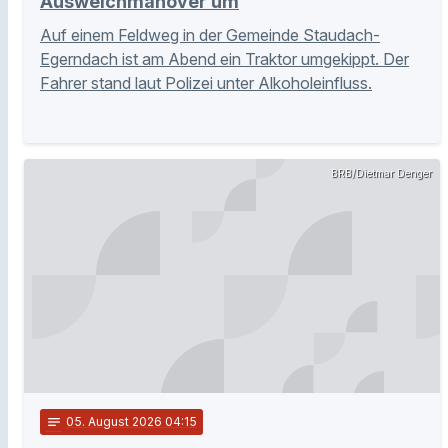
Ausweichmanöver um
Auf einem Feldweg in der Gemeinde Staudach-
Egerndach ist am Abend ein Traktor umgekippt. Der
Fahrer stand laut Polizei unter Alkoholeinfluss.
BRB/Dietmar Denger
notes
05
. August 2026 04:15