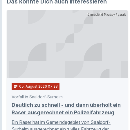
Das könnte Dich auch interessieren
Symbolbild Pixabay / geralt
notes
05
. August 2026 07:28
Vorfall in Saaldorf-Surheim
Deutlich zu schnell - und dann überholt ein
Raser ausgerechnet ein Polizeifahrzeug
Ein Raser hat im Gemeindegebiet von Saaldorf-
Surheim ausgerechnet ein ziviles Fahrzeug der