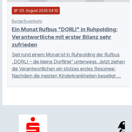
notes
05
. August 2026 04:10
Bedarfsverkehr
Ein Monat Rufbus "DORLI" in Ruhpolding:
Verantwortliche mit erster Bilanz sehr
zufrieden
Seit rund einem Monat ist in Ruhpolding der Rufbus
„DORLI – die kleine Dorflinie“ unterwegs. Jetzt ziehen
die Verantwortlichen ein stolzes erstes Resümee:
Nachdem die meisten Kinderkrankheiten beseitigt …