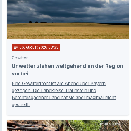
notes
06
. August 2026 03:33
Gewitter
Unwetter ziehen weitgehend an der Region
vorbei
Eine Gewitterfront ist am Abend über Bayern
gezogen. Die Landkreise Traunstein und
Berchtesgadener Land hat sie aber maximal leicht
gestreift.
Feuerwehr Oberwössen