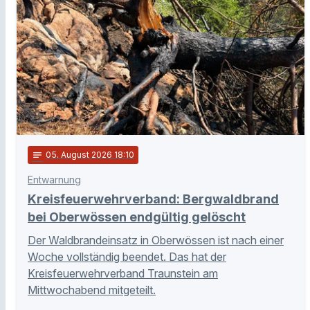
notes
05
. August 2026 18:10
Entwarnung
Kreisfeuerwehrverband: Bergwaldbrand
bei Oberwössen endgültig gelöscht
Der Waldbrandeinsatz in Oberwössen ist nach einer
Woche vollständig beendet. Das hat der
Kreisfeuerwehrverband Traunstein am
Mittwochabend mitgeteilt.