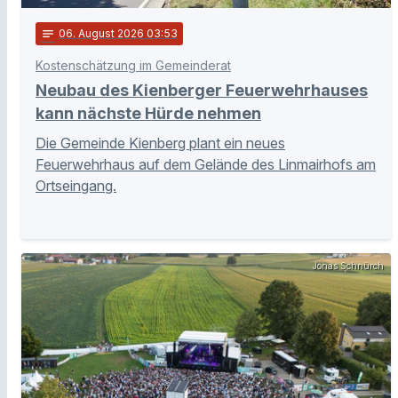
notes
06
. August 2026 03:53
Kostenschätzung im Gemeinderat
Neubau des Kienberger Feuerwehrhauses
kann nächste Hürde nehmen
Die Gemeinde Kienberg plant ein neues
Feuerwehrhaus auf dem Gelände des Linmairhofs am
Ortseingang.
Jonas Schnürch