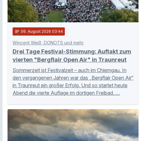
notes
06
. August 2026 03:44
Wincent Weiß, DONOTS und mehr
Drei Tage Festival-Stimmung: Auftakt zum
vierten "Bergflair Open Air" in Traunreut
Sommerzeit ist Festivalzeit – auch im Chiemgau. In
den vergangenen Jahren war das „Bergflair Open Air“
in Traunreut ein großer Erfolg. Und so startet heute
Abend die vierte Auflage im dortigen Freibad. …
Symbolbild Pixabay