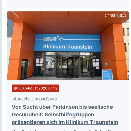
BAYERNWELLE
notes
06
. August 2026 04:12
Infonachmittag im Foyer
Von Sucht über Parkinson bis seelische
Gesundheit: Selbsthilfegruppen
präsentieren sich im Klinikum Traunstein