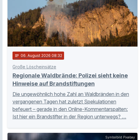
notes
06
. August 2026 08:32
Große Löscheinsätze
Regionale Waldbrände: Polizei sieht keine
Hinweise auf Brandstiftungen
Die ungewöhnlich hohe Zahl an Waldbränden in den
vergangenen Tagen hat zuletzt Spekulationen
befeuert – gerade in den Online-Kommentarspalten:
Ist hier ein Brandstifter in der Region unterwegs? …
Symbolbild Pixabay