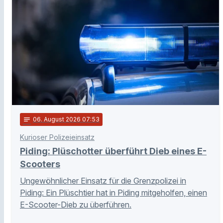
notes
06
. August 2026 07:53
Kurioser Polizeieinsatz
Piding: Plüschotter überführt Dieb eines E-
Scooters
Ungewöhnlicher Einsatz für die Grenzpolizei in
Piding: Ein Plüschtier hat in Piding mitgeholfen, einen
E-Scooter-Dieb zu überführen.