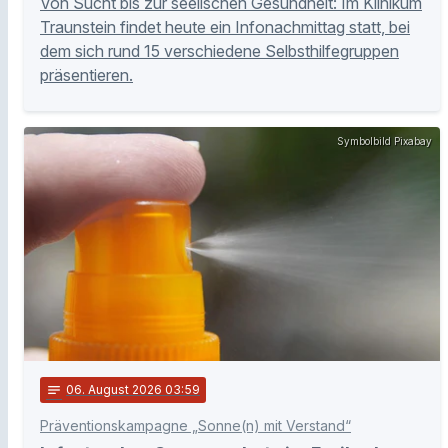
Von Sucht bis zur seelischen Gesundheit: Im Klinikum
Traunstein findet heute ein Infonachmittag statt, bei
dem sich rund 15 verschiedene Selbsthilfegruppen
präsentieren.
Symbolbild Pixabay
notes
06
. August 2026 03:59
Präventionskampagne „Sonne(n) mit Verstand“