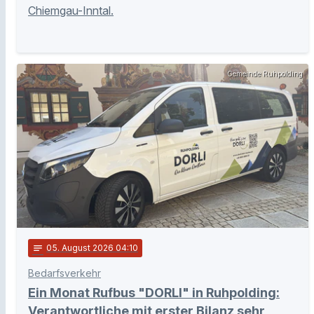
Chiemgau-Inntal.
Gemeinde Ruhpolding
notes
05
. August 2026 04:10
Bedarfsverkehr
Ein Monat Rufbus "DORLI" in Ruhpolding:
Verantwortliche mit erster Bilanz sehr