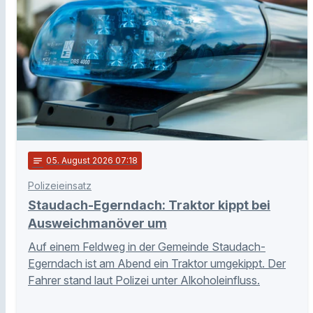
notes
05
. August 2026 07:18
Polizeieinsatz
Staudach-Egerndach: Traktor kippt bei
Ausweichmanöver um
Auf einem Feldweg in der Gemeinde Staudach-
Egerndach ist am Abend ein Traktor umgekippt. Der
Fahrer stand laut Polizei unter Alkoholeinfluss.