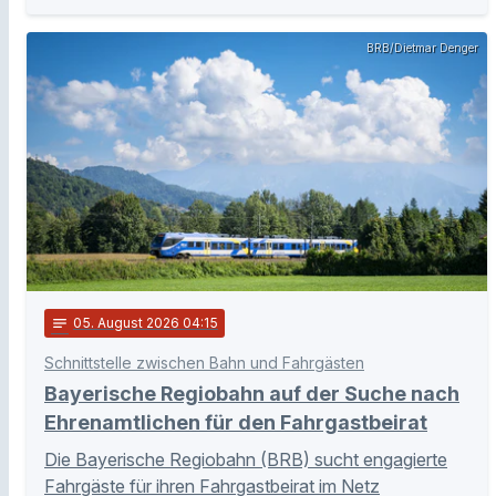
BRB/Dietmar Denger
notes
05
. August 2026 04:15
Schnittstelle zwischen Bahn und Fahrgästen
Bayerische Regiobahn auf der Suche nach
Ehrenamtlichen für den Fahrgastbeirat
Die Bayerische Regiobahn (BRB) sucht engagierte
Fahrgäste für ihren Fahrgastbeirat im Netz