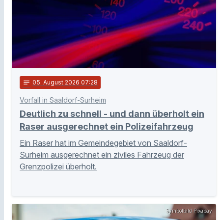
notes
05
. August 2026 07:28
Vorfall in Saaldorf-Surheim
Deutlich zu schnell - und dann überholt ein
Raser ausgerechnet ein Polizeifahrzeug
Ein Raser hat im Gemeindegebiet von Saaldorf-
Surheim ausgerechnet ein ziviles Fahrzeug der
Grenzpolizei überholt.
Symbolbild Pixabay