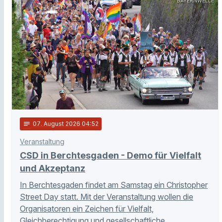
BAYERNWELLE
notes
07
. August 2026 04:52
Veranstaltung
CSD in Berchtesgaden - Demo für Vielfalt
und Akzeptanz
In Berchtesgaden findet am Samstag ein Christopher
Street Day statt. Mit der Veranstaltung wollen die
Organisatoren ein Zeichen für Vielfalt,
Gleichberechtigung und gesellschaftliche …