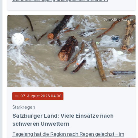
Symbolbild Pixabay
notes
07
. August 2026 04:00
Starkregen
Salzburger Land: Viele Einsätze nach
schweren Unwettern
Tagelang hat die Region nach Regen gelechzt – im