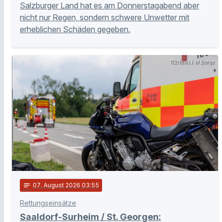
Salzburger Land hat es am Donnerstagabend aber
nicht nur Regen, sondern schwere Unwetter mit
erheblichen Schäden gegeben.
112News / M.Benje
notes
07
. August 2026 03:55
Rettungseinsätze
Saaldorf-Surheim / St. Georgen: