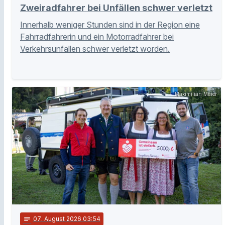
Zweiradfahrer bei Unfällen schwer verletzt
Innerhalb weniger Stunden sind in der Region eine
Fahrradfahrerin und ein Motorradfahrer bei
Verkehrsunfällen schwer verletzt worden.
Maximilian Maier
notes
07
. August 2026 03:54