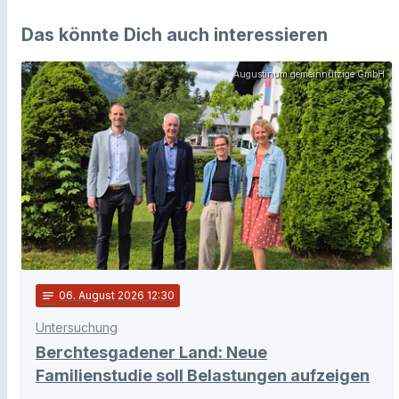
Das könnte Dich auch interessieren
Augustinum gemeinnützige GmbH
notes
06
. August 2026 12:30
Untersuchung
Berchtesgadener Land: Neue
Familienstudie soll Belastungen aufzeigen