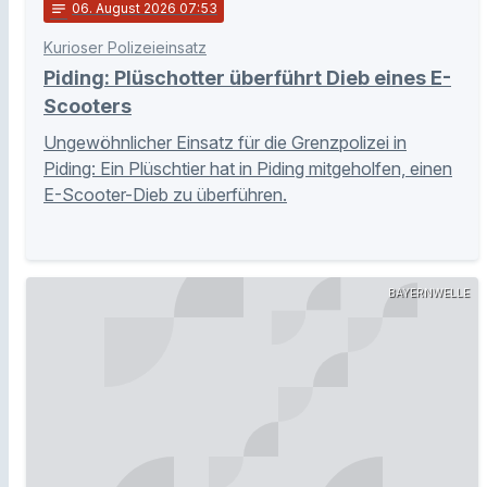
notes
06
. August 2026 07:53
Kurioser Polizeieinsatz
Piding: Plüschotter überführt Dieb eines E-
Scooters
Ungewöhnlicher Einsatz für die Grenzpolizei in
Piding: Ein Plüschtier hat in Piding mitgeholfen, einen
E-Scooter-Dieb zu überführen.
BAYERNWELLE