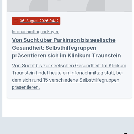
notes
06
. August 2026 04:12
Infonachmittag im Foyer
Von Sucht über Parkinson bis seelische
Gesundheit: Selbsthilfegruppen
präsentieren sich im Klinikum Traunstein
Von Sucht bis zur seelischen Gesundheit: Im Klinikum
Traunstein findet heute ein Infonachmittag statt, bei
dem sich rund 15 verschiedene Selbsthilfegruppen
präsentieren.