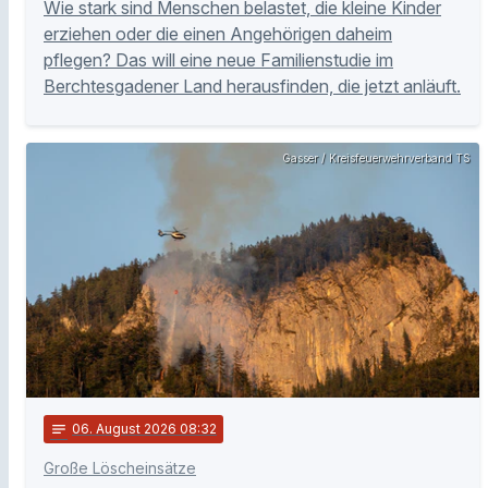
Wie stark sind Menschen belastet, die kleine Kinder
erziehen oder die einen Angehörigen daheim
pflegen? Das will eine neue Familienstudie im
Berchtesgadener Land herausfinden, die jetzt anläuft.
Gasser / Kreisfeuerwehrverband TS
notes
06
. August 2026 08:32
Große Löscheinsätze