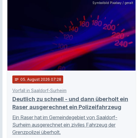
Symbolbild Pixabay / geralt
notes
05
. August 2026 07:28
Vorfall in Saaldorf-Surheim
Deutlich zu schnell - und dann überholt ein
Raser ausgerechnet ein Polizeifahrzeug
Ein Raser hat im Gemeindegebiet von Saaldorf-
Surheim ausgerechnet ein ziviles Fahrzeug der
Grenzpolizei überholt.