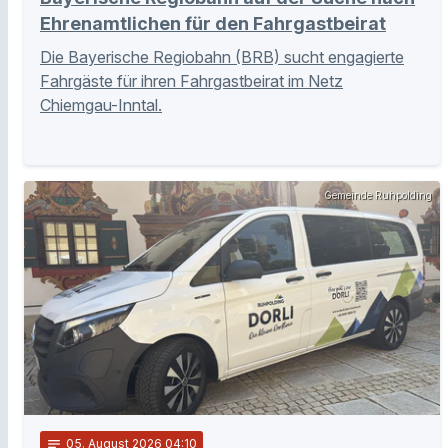
Ehrenamtlichen für den Fahrgastbeirat
Die Bayerische Regiobahn (BRB) sucht engagierte
Fahrgäste für ihren Fahrgastbeirat im Netz
Chiemgau-Inntal.
Gemeinde Ruhpolding
notes
05
. August 2026 04:10