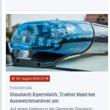
Symbolbild Pixabay
notes
05
. August 2026 07:18
Polizeieinsatz
Staudach-Egerndach: Traktor kippt bei
Ausweichmanöver um
Auf einem Feldweg in der Gemeinde Staudach-