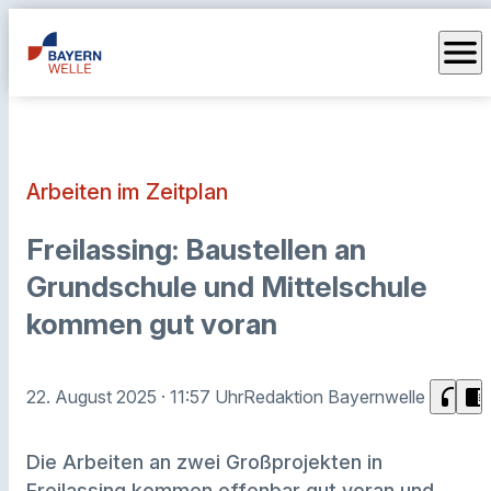
menu
Arbeiten im Zeitplan
Freilassing: Baustellen an
Grundschule und Mittelschule
kommen gut voran
headphones
chrome_reader_mode
22. August 2025
· 11:57 Uhr
Redaktion Bayernwelle
Die Arbeiten an zwei Großprojekten in
Freilassing kommen offenbar gut voran und