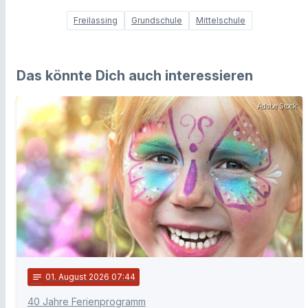
Freilassing
Grundschule
Mittelschule
Das könnte Dich auch interessieren
Adobe Stock
notes
01
. August 2026 07:44
40 Jahre Ferienprogramm