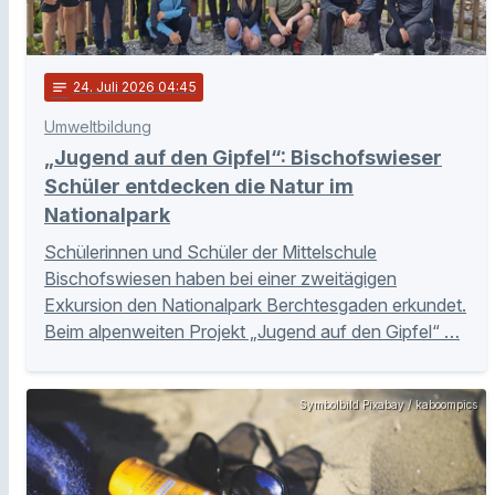
notes
24
. Juli 2026 04:45
Umweltbildung
„Jugend auf den Gipfel“: Bischofswieser
Schüler entdecken die Natur im
Nationalpark
Schülerinnen und Schüler der Mittelschule
Bischofswiesen haben bei einer zweitägigen
Exkursion den Nationalpark Berchtesgaden erkundet.
Beim alpenweiten Projekt „Jugend auf den Gipfel“ …
Symbolbild Pixabay / kaboompics