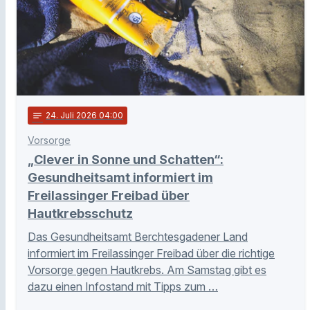
notes
24
. Juli 2026 04:00
Vorsorge
„Clever in Sonne und Schatten“:
Gesundheitsamt informiert im
Freilassinger Freibad über
Hautkrebsschutz
Das Gesundheitsamt Berchtesgadener Land
informiert im Freilassinger Freibad über die richtige
Vorsorge gegen Hautkrebs. Am Samstag gibt es
dazu einen Infostand mit Tipps zum …