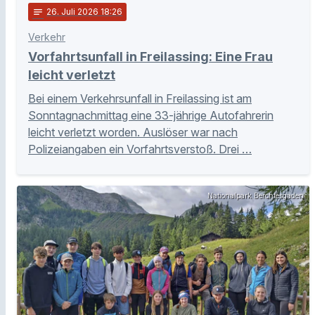
notes
26
. Juli 2026 18:26
Verkehr
Vorfahrtsunfall in Freilassing: Eine Frau
leicht verletzt
Bei einem Verkehrsunfall in Freilassing ist am
Sonntagnachmittag eine 33-jährige Autofahrerin
leicht verletzt worden. Auslöser war nach
Polizeiangaben ein Vorfahrtsverstoß. Drei …
Nationalpark Berchtesgaden