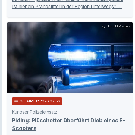
Ist hier ein Brandstifter in der Region unterwegs? …
Symbolbild Pixabay
notes
06
. August 2026 07:53
Kurioser Polizeieinsatz
Piding: Plüschotter überführt Dieb eines E-
Scooters