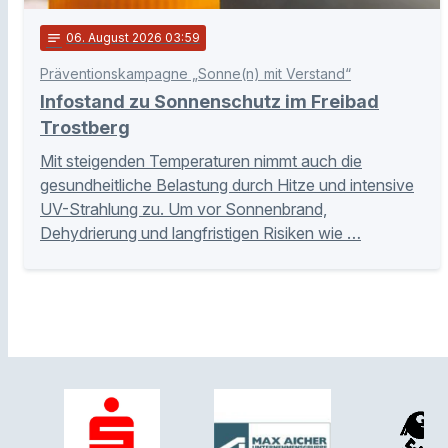
notes
06
. August 2026 03:59
Präventionskampagne „Sonne(n) mit Verstand“
Infostand zu Sonnenschutz im Freibad
Trostberg
Mit steigenden Temperaturen nimmt auch die
gesundheitliche Belastung durch Hitze und intensive
UV-Strahlung zu. Um vor Sonnenbrand,
Dehydrierung und langfristigen Risiken wie …