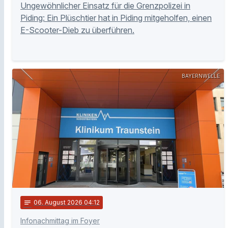
Ungewöhnlicher Einsatz für die Grenzpolizei in
Piding: Ein Plüschtier hat in Piding mitgeholfen, einen
E-Scooter-Dieb zu überführen.
BAYERNWELLE
notes
06
. August 2026 04:12
Infonachmittag im Foyer