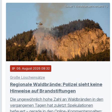
Gasser / Kreisfeuerwehrverband TS
notes
06
. August 2026 08:32
Große Löscheinsätze
Regionale Waldbrände: Polizei sieht keine
Hinweise auf Brandstiftungen
Die ungewöhnlich hohe Zahl an Waldbränden in den
vergangenen Tagen hat zuletzt Spekulationen
befeuert – gerade in den Online-Kommentarspalten: