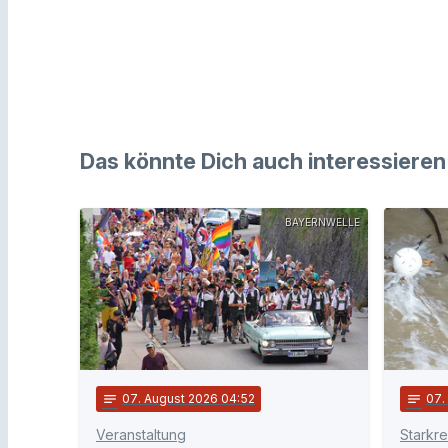
Das könnte Dich auch interessieren
BAYERNWELLE
notes
07
. August 2026 04:52
notes
07
Veranstaltung
Starkr