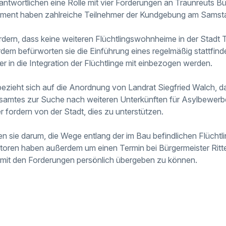
ntwortlichen eine Rolle mit vier Forderungen an Traunreuts Bür
ment haben zahlreiche Teilnehmer der Kundgebung am Samsta
rdern, dass keine weiteren Flüchtlingswohnheime in der Stadt T
dem befürworten sie die Einführung eines regelmäßig stattfind
er in die Integration der Flüchtlinge mit einbezogen werden.
 bezieht sich auf die Anordnung von Landrat Siegfried Walch, d
tsamtes zur Suche nach weiteren Unterkünften für Asylbewerber
er fordern von der Stadt, dies zu unterstützen.
ten sie darum, die Wege entlang der im Bau befindlichen Flüchtl
atoren haben außerdem um einen Termin bei Bürgermeister Ritt
 mit den Forderungen persönlich übergeben zu können.