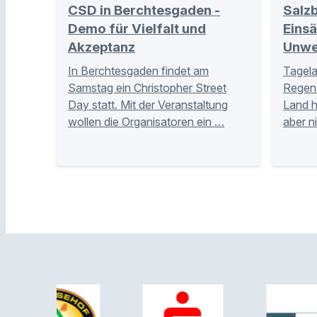
CSD in Berchtesgaden -
Salzb
Demo für Vielfalt und
Eins
Akzeptanz
Unwe
In Berchtesgaden findet am
Tagela
Samstag ein Christopher Street
Regen 
Day statt. Mit der Veranstaltung
Land 
wollen die Organisatoren ein …
aber n