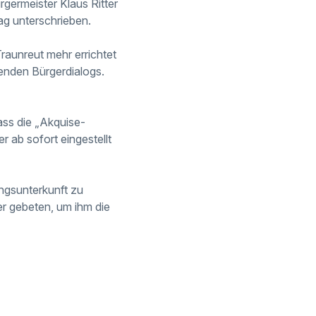
germeister Klaus Ritter
g unterschrieben.
raunreut mehr errichtet
enden Bürgerdialogs.
ass die „Akquise-
 ab sofort eingestellt
ingsunterkunft zu
er gebeten, um ihm die