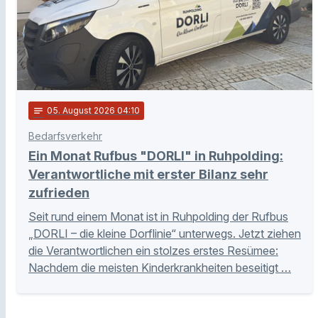
notes
05
. August 2026 04:10
Bedarfsverkehr
Ein Monat Rufbus "DORLI" in Ruhpolding:
Verantwortliche mit erster Bilanz sehr
zufrieden
Seit rund einem Monat ist in Ruhpolding der Rufbus
„DORLI – die kleine Dorflinie“ unterwegs. Jetzt ziehen
die Verantwortlichen ein stolzes erstes Resümee:
Nachdem die meisten Kinderkrankheiten beseitigt …