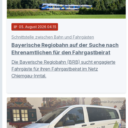
notes
05
. August 2026 04:15
Schnittstelle zwischen Bahn und Fahrgästen
Bayerische Regiobahn auf der Suche nach
Ehrenamtlichen für den Fahrgastbeirat
Die Bayerische Regiobahn (BRB) sucht engagierte
Fahrgäste für ihren Fahrgastbeirat im Netz
Chiemgau-Inntal.
Gemeinde Ruhpolding