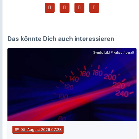
Das könnte Dich auch interessieren
Symbolbild Pixabay / geralt
notes
05
. August 2026 07:28