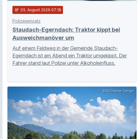
notes
05
. August 2026 07:18
Polizeieinsatz
Staudach-Egerndach: Traktor kippt bei
Ausweichmanöver um
Auf einem Feldweg in der Gemeinde Staudach-
Egerndach ist am Abend ein Traktor umgekippt. Der
Fahrer stand laut Polizei unter Alkoholeinfluss.
BRB/Dietmar Denger