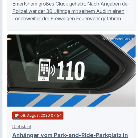
Emertsham großes Glück gehabt: Nach Angaben der
Polizei war der 30-Jährige mit seinem Audi in einen
Löschweiher der Freiwilligen Feuerwehr gefahren.
© Bayerische Polizei
notes
08
. August 2026 07:54
Diebstahl
Anhänger vom Park-and-Ride-Parkplatz in