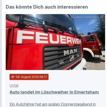
Das könnte Dich auch interessieren
Symbolbild/ BAYERNWELLE
notes
08
. August 2026 08:17
Unfall
Auto landet im Löschweiher in Emertsham
Ein Autofahrer hat am späten Donnerstagabend in