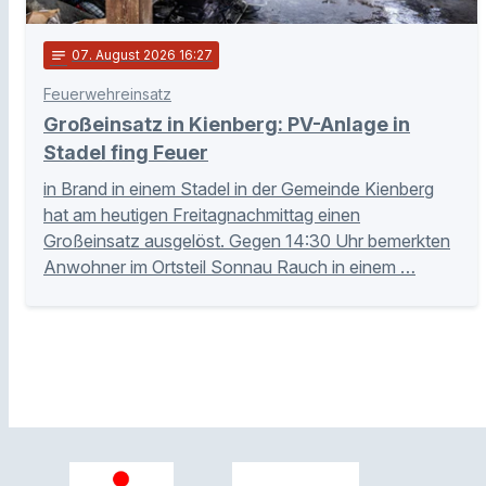
notes
07
. August 2026 16:27
Feuerwehreinsatz
Großeinsatz in Kienberg: PV-Anlage in
Stadel fing Feuer
in Brand in einem Stadel in der Gemeinde Kienberg
hat am heutigen Freitagnachmittag einen
Großeinsatz ausgelöst. Gegen 14:30 Uhr bemerkten
Anwohner im Ortsteil Sonnau Rauch in einem …