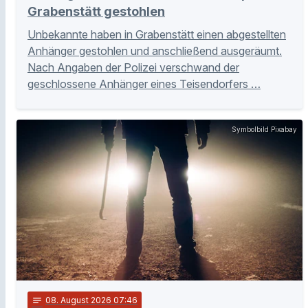
Grabenstätt gestohlen
Unbekannte haben in Grabenstätt einen abgestellten
Anhänger gestohlen und anschließend ausgeräumt.
Nach Angaben der Polizei verschwand der
geschlossene Anhänger eines Teisendorfers …
Symbolbild Pixabay
notes
08
. August 2026 07:46