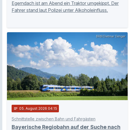
Egerndach ist am Abend ein Traktor umgekippt. Der
Fahrer stand laut Polizei unter Alkoholeinfluss.
BRB/Dietmar Denger
notes
05
. August 2026 04:15
Schnittstelle zwischen Bahn und Fahrgästen
Bayerische Regiobahn auf der Suche nach