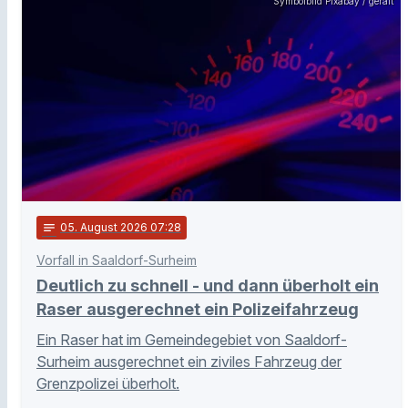
Symbolbild Pixabay / geralt
notes
05
. August 2026 07:28
Vorfall in Saaldorf-Surheim
Deutlich zu schnell - und dann überholt ein
Raser ausgerechnet ein Polizeifahrzeug
Ein Raser hat im Gemeindegebiet von Saaldorf-
Surheim ausgerechnet ein ziviles Fahrzeug der
Grenzpolizei überholt.