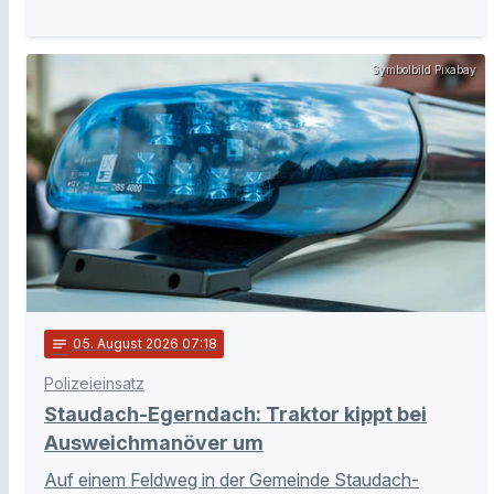
Symbolbild Pixabay
notes
05
. August 2026 07:18
Polizeieinsatz
Staudach-Egerndach: Traktor kippt bei
Ausweichmanöver um
Auf einem Feldweg in der Gemeinde Staudach-