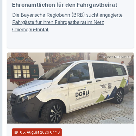
Ehrenamtlichen für den Fahrgastbeirat
Die Bayerische Regiobahn (BRB) sucht engagierte
Fahrgäste für ihren Fahrgastbeirat im Netz
Chiemgau-Inntal.
Gemeinde Ruhpolding
notes
05
. August 2026 04:10