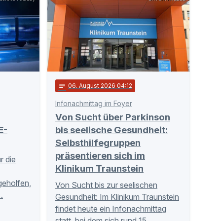
notes
06
. August 2026 04:12
Infonachmittag im Foyer
Von Sucht über Parkinson
E-
bis seelische Gesundheit:
Selbsthilfegruppen
präsentieren sich im
r die
Klinikum Traunstein
tgeholfen,
Von Sucht bis zur seelischen
…
Gesundheit: Im Klinikum Traunstein
findet heute ein Infonachmittag
statt, bei dem sich rund 15 …