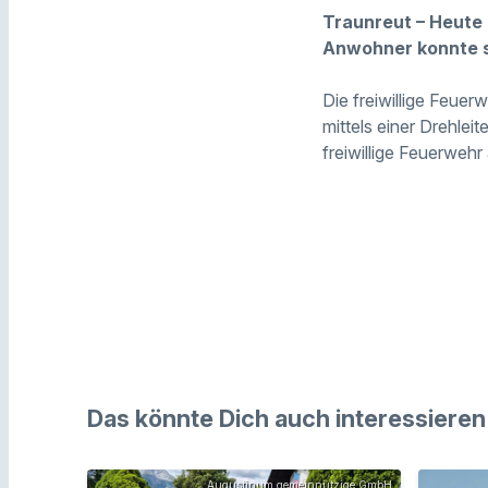
Traunreut – Heut
Anwohner konnte s
Die freiwillige Feue
mittels einer Drehle
freiwillige Feuerweh
Das könnte Dich auch interessieren
Augustinum gemeinnützige GmbH