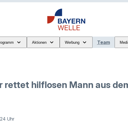
Team
rogramm
Aktionen
Werbung
Medi
 rettet hilflosen Mann aus dem
5:24 Uhr