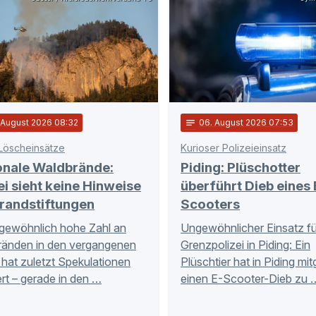
. August 2026 08:32
notes
06
. August 2026 07:53
Löscheinsätze
Kurioser Polizeieinsatz
onale Waldbrände:
Piding: Plüschotter
ei sieht keine Hinweise
überführt Dieb eines 
randstiftungen
Scooters
gewöhnlich hohe Zahl an
Ungewöhnlicher Einsatz fü
ränden in den vergangenen
Grenzpolizei in Piding: Ein
hat zuletzt Spekulationen
Plüschtier hat in Piding mi
rt – gerade in den …
einen E-Scooter-Dieb zu 