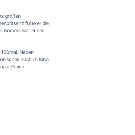
anz großen
enpräsenz füllte er die
s Körpers war er der
s 100mal. Neben
monischek auch im Kino
nale Preise.