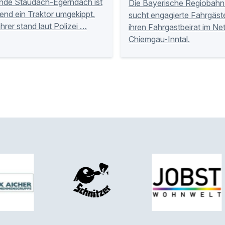
nde Staudach-Egerndach ist
Die Bayerische Regiobahn
nd ein Traktor umgekippt.
sucht engagierte Fahrgäste
hrer stand laut Polizei …
ihren Fahrgastbeirat im Ne
Chiemgau-Inntal.