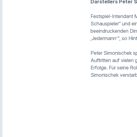
Darstellers Peter 
Festspiel-Intendant 
Schauspieler“ und ein
beeindruckenden Dime
‚Jedermann’“, so Hin
Peter Simonischek sp
Auftritten auf viele
Erfolge. Für seine Ro
Simonischek verstarb 