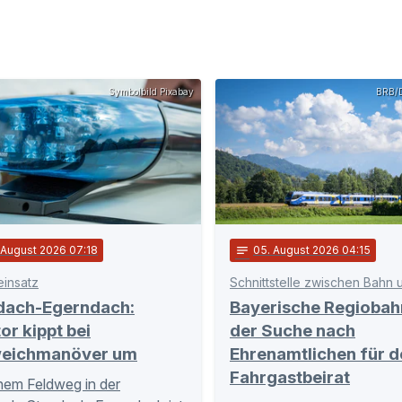
Symbolbild Pixabay
BRB/D
. August 2026 07:18
notes
05
. August 2026 04:15
einsatz
dach-Egerndach:
Bayerische Regiobah
or kippt bei
der Suche nach
eichmanöver um
Ehrenamtlichen für d
Fahrgastbeirat
nem Feldweg in der