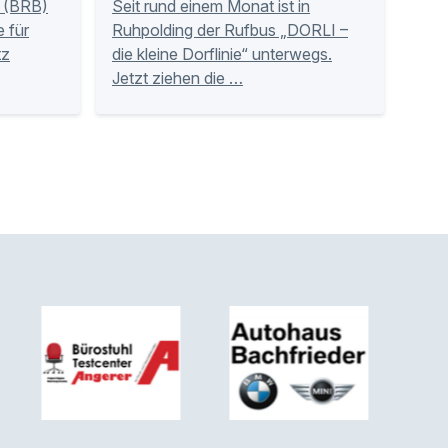
 (BRB)
Seit rund einem Monat ist in
 für
Ruhpolding der Rufbus „DORLI –
tz
die kleine Dorflinie“ unterwegs.
Jetzt ziehen die …