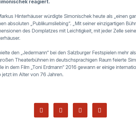
Simonischek reagiert.
Markus Hinterhäuser würdigte Simonischek heute als „einen g
en absoluten „Publikumsliebing“. „Mit seiner einzigartigen Bühn
nsionen des Domplatzes mit Leichtigkeit, mit jeder Zelle seine
terhäuser.
ielte den „Jedermann“ bei den Salzburger Festspielen mehr al
n großen Theaterbühnen im deutschsprachigen Raum feierte Si
lle in dem Film „Toni Erdmann“ 2016 gewann er einige internatio
jetzt im Alter von 76 Jahren.