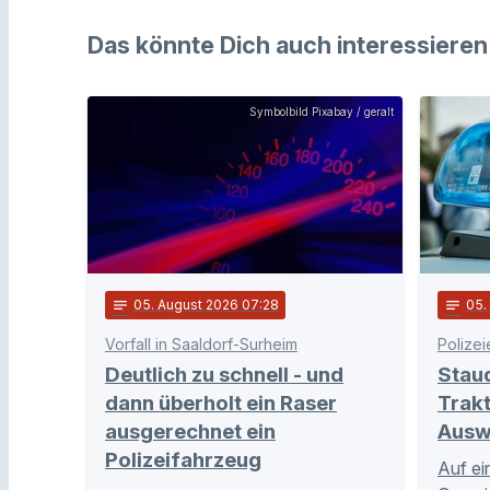
Das könnte Dich auch interessieren
Symbolbild Pixabay / geralt
notes
05
. August 2026 07:28
notes
05
Vorfall in Saaldorf-Surheim
Polizei
Deutlich zu schnell - und
Stau
dann überholt ein Raser
Trakt
ausgerechnet ein
Ausw
Polizeifahrzeug
Auf ei