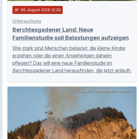
notes
06
. August 2026 12:30
Untersuchung
Berchtesgadener Land: Neue
Familienstudie soll Belastungen aufzeigen
Wie stark sind Menschen belastet, die kleine Kinder
erziehen oder die einen Angehörigen daheim
pflegen? Das will eine neue Familienstudie im
Berchtesgadener Land herausfinden, die jetzt anläuft.
Gasser / Kreisfeuerwehrverband TS