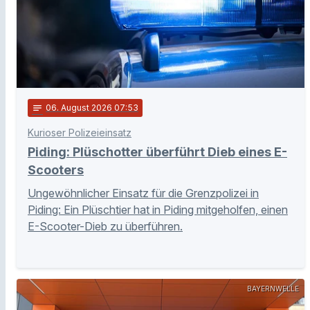
notes
06
. August 2026 07:53
Kurioser Polizeieinsatz
Piding: Plüschotter überführt Dieb eines E-
Scooters
Ungewöhnlicher Einsatz für die Grenzpolizei in
Piding: Ein Plüschtier hat in Piding mitgeholfen, einen
E-Scooter-Dieb zu überführen.
BAYERNWELLE