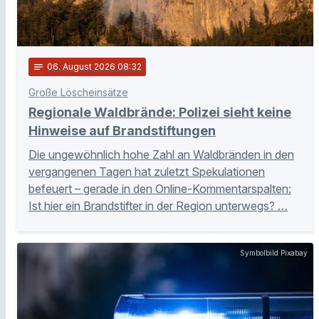
notes
06
. August 2026 08:32
Große Löscheinsätze
Regionale Waldbrände: Polizei sieht keine
Hinweise auf Brandstiftungen
Die ungewöhnlich hohe Zahl an Waldbränden in den
vergangenen Tagen hat zuletzt Spekulationen
befeuert – gerade in den Online-Kommentarspalten:
Ist hier ein Brandstifter in der Region unterwegs? …
Symbolbild Pixabay