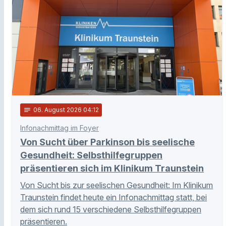
notes
06
. August 2026 04:12
Infonachmittag im Foyer
Von Sucht über Parkinson bis seelische
Gesundheit: Selbsthilfegruppen
präsentieren sich im Klinikum Traunstein
Von Sucht bis zur seelischen Gesundheit: Im Klinikum
Traunstein findet heute ein Infonachmittag statt, bei
dem sich rund 15 verschiedene Selbsthilfegruppen
präsentieren.