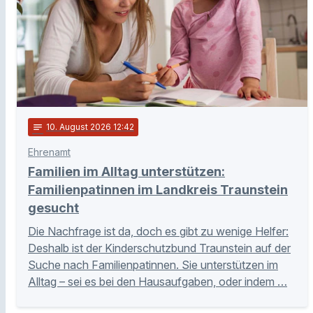
notes
10
. August 2026 12:42
Ehrenamt
Familien im Alltag unterstützen:
Familienpatinnen im Landkreis Traunstein
gesucht
Die Nachfrage ist da, doch es gibt zu wenige Helfer:
Deshalb ist der Kinderschutzbund Traunstein auf der
Suche nach Familienpatinnen. Sie unterstützen im
Alltag – sei es bei den Hausaufgaben, oder indem …