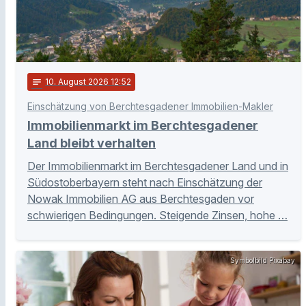
notes
10
. August 2026 12:52
Einschätzung von Berchtesgadener Immobilien-Makler
Immobilienmarkt im Berchtesgadener
Land bleibt verhalten
Der Immobilienmarkt im Berchtesgadener Land und in
Südostoberbayern steht nach Einschätzung der
Nowak Immobilien AG aus Berchtesgaden vor
schwierigen Bedingungen. Steigende Zinsen, hohe …
Symbolbild Pixabay