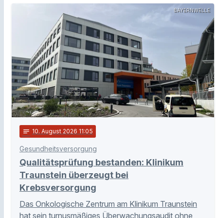
BAYERNWELLE
notes
10
. August 2026 11:05
Gesundheitsversorgung
Qualitätsprüfung bestanden: Klinikum
Traunstein überzeugt bei
Krebsversorgung
Das Onkologische Zentrum am Klinikum Traunstein
hat sein turnusmäßiges Überwachungsaudit ohne