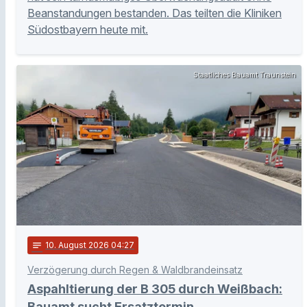
Beanstandungen bestanden. Das teilten die Kliniken
Südostbayern heute mit.
Staatliches Bauamt Traunstein
notes
10
. August 2026 04:27
Verzögerung durch Regen & Waldbrandeinsatz
Aspahltierung der B 305 durch Weißbach:
Bauamt sucht Ersatztermin