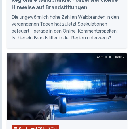
Hinweise auf Brandstiftungen
Die ungewöhnlich hohe Zahl an Waldbränden in den
vergangenen Tagen hat zuletzt Spekulationen
befeuert – gerade in den Online-Kommentarspalten:
Ist hier ein Brandstifter in der Region unterwegs? …
Symbolbild Pixabay
notes
06
. August 2026 07:53