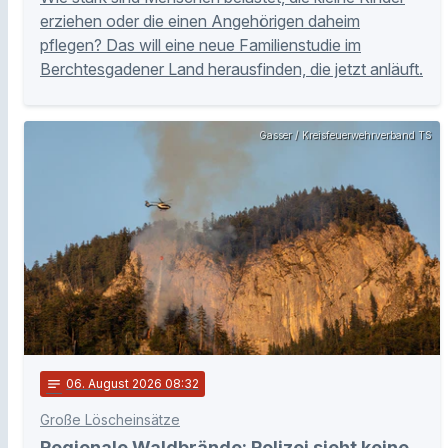
erziehen oder die einen Angehörigen daheim
pflegen? Das will eine neue Familienstudie im
Berchtesgadener Land herausfinden, die jetzt anläuft.
Gasser / Kreisfeuerwehrverband TS
notes
06
. August 2026 08:32
Große Löscheinsätze
Regionale Waldbrände: Polizei sieht keine