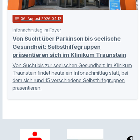
notes
06
. August 2026 04:12
Infonachmittag im Foyer
Von Sucht über Parkinson bis seelische
Gesundheit: Selbsthilfegruppen
präsentieren sich im Klinikum Traunstein
Von Sucht bis zur seelischen Gesundheit: Im Klinikum
Traunstein findet heute ein Infonachmittag statt, bei
dem sich rund 15 verschiedene Selbsthilfegruppen
präsentieren.