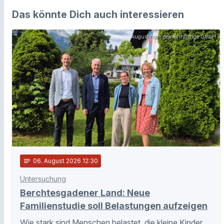
Das könnte Dich auch interessieren
Augustinum gemeinnützige GmbH
notes
06
. August 2026 12:30
Untersuchung
Berchtesgadener Land: Neue
Familienstudie soll Belastungen aufzeigen
Wie stark sind Menschen belastet, die kleine Kinder