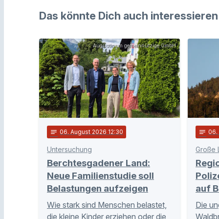
Das könnte Dich auch interessieren
Augustinum gemeinnützige GmbH
notes
06
. August 2026 12:30
notes
06
Untersuchung
Große 
Berchtesgadener Land:
Regi
Neue Familienstudie soll
Poliz
Belastungen aufzeigen
auf B
Wie stark sind Menschen belastet,
Die un
die kleine Kinder erziehen oder die
Waldb