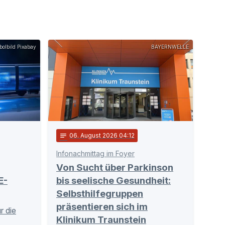
olbild Pixabay
BAYERNWELLE
notes
06
. August 2026 04:12
Infonachmittag im Foyer
Von Sucht über Parkinson
E-
bis seelische Gesundheit:
Selbsthilfegruppen
präsentieren sich im
r die
Klinikum Traunstein