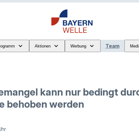
Team
rogramm
Aktionen
Werbung
Medi
emangel kann nur bedingt dur
ge behoben werden
Uhr