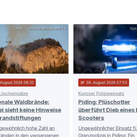
Gasser / Kreisfeuerwehrverband TS
Symb
. August 2026 08:32
notes
06
. August 2026 07:53
Löscheinsätze
Kurioser Polizeieinsatz
onale Waldbrände:
Piding: Plüschotter
ei sieht keine Hinweise
überführt Dieb eines 
randstiftungen
Scooters
gewöhnlich hohe Zahl an
Ungewöhnlicher Einsatz fü
ränden in den vergangenen
Grenzpolizei in Piding: Ein