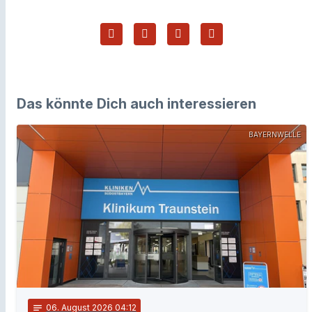
Das könnte Dich auch interessieren
BAYERNWELLE
notes
06
. August 2026 04:12