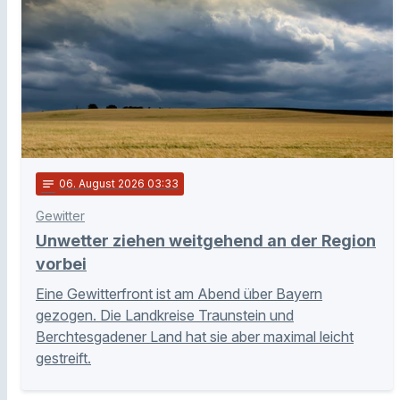
notes
06
. August 2026 03:33
Gewitter
Unwetter ziehen weitgehend an der Region
vorbei
Eine Gewitterfront ist am Abend über Bayern
gezogen. Die Landkreise Traunstein und
Berchtesgadener Land hat sie aber maximal leicht
gestreift.