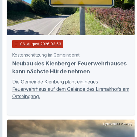
notes
06
. August 2026 03:53
Kostenschätzung im Gemeinderat
Neubau des Kienberger Feuerwehrhauses
kann nächste Hürde nehmen
Die Gemeinde Kienberg plant ein neues
Feuerwehrhaus auf dem Gelände des Linmairhofs am
Ortseingang.
Symbolbild Pixabay