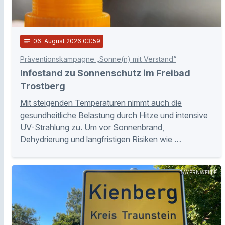
notes
06
. August 2026 03:59
Präventionskampagne „Sonne(n) mit Verstand“
Infostand zu Sonnenschutz im Freibad
Trostberg
Mit steigenden Temperaturen nimmt auch die
gesundheitliche Belastung durch Hitze und intensive
UV-Strahlung zu. Um vor Sonnenbrand,
Dehydrierung und langfristigen Risiken wie …
BAYERNWELLE