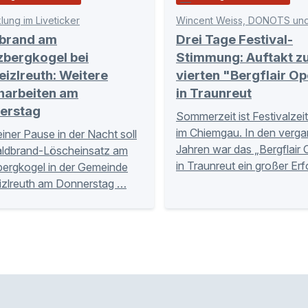
lung im Liveticker
Wincent Weiss, DONOTS un
brand am
Drei Tage Festival-
zbergkogel bei
Stimmung: Auftakt z
izlreuth: Weitere
vierten "Bergflair Op
harbeiten am
in Traunreut
erstag
Sommerzeit ist Festivalzei
im Chiemgau. In den verg
iner Pause in der Nacht soll
Jahren war das „Bergflair 
aldbrand-Löscheinsatz am
in Traunreut ein großer Erf
ergkogel in der Gemeinde
zlreuth am Donnerstag …