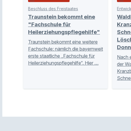
Beschluss des Freistaates
Entwick
Traunstein bekommt eine
Wald
"Fachschule für
Kran
Heilerziehungspflegehilfe"
Schne
Lösc
Traunstein bekommt eine weitere
Donn
Fachschule: nämlich die bayernweit
erste staatliche „Fachschule für
Nach e
Heilerziehungspflegehilfe“. Hier …
der W
Kranzb
Schnei