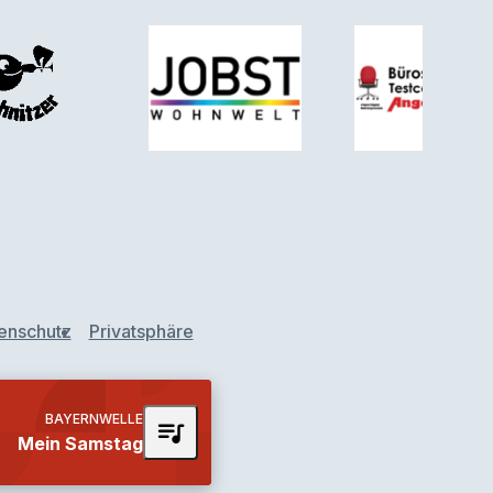
enschutz
Privatsphäre
BAYERNWELLE
queue_music
Mein Samstag