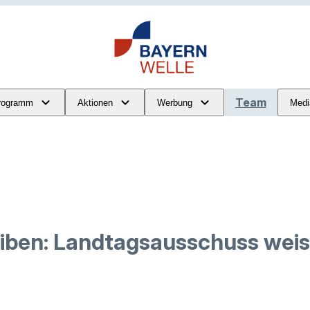
Team
rogramm
Aktionen
Werbung
Medi
eiben: Landtagsausschuss weist