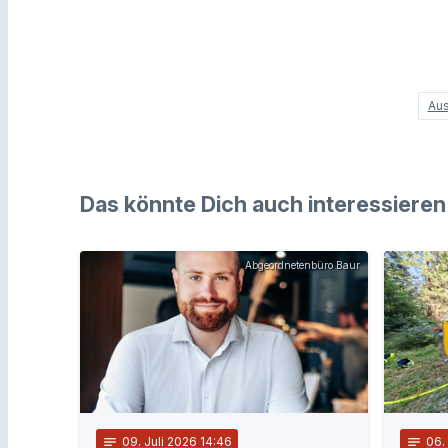
Aus
Das könnte Dich auch interessieren
Abgeordnetenbüro Baur
notes
09
. Juli 2026 14:46
notes
06