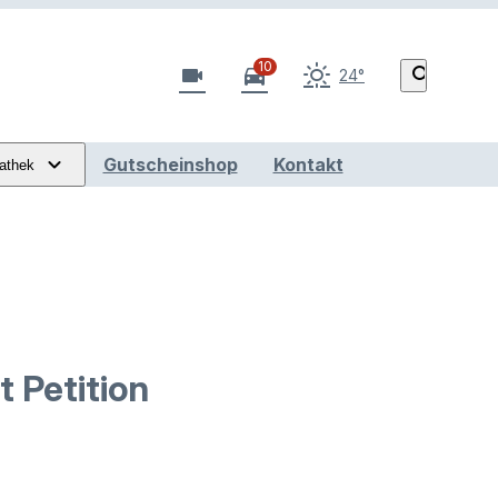
10
videocam
directions_car
search
24°
Gutscheinshop
Kontakt
athek
 Petition