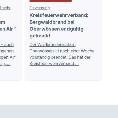
d mehr
Entwarnung
Kreisfeuerwehrverband:
um
Bergwaldbrand bei
en Air"
Oberwössen endgültig
gelöscht
t – auch
Der Waldbrandeinsatz in
angenen
Oberwössen ist nach einer Woche
Open Air“
vollständig beendet. Das hat der
olg. …
Kreisfeuerwehrverband …