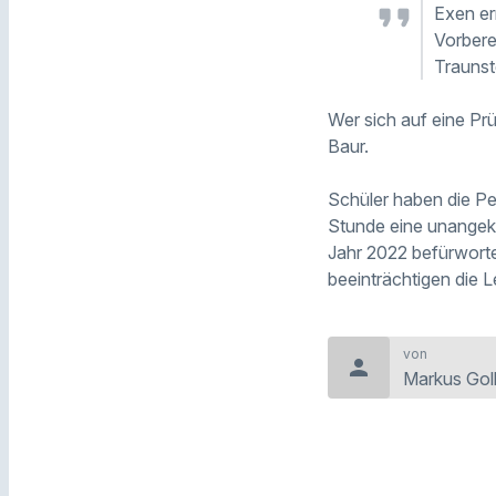
Exen er
Vorbere
Trauns
Wer sich auf eine Prü
Baur.
Schüler haben die P
Stunde eine unangek
Jahr 2022 befürwort
beeinträchtigen die L
von
person
Markus Goll