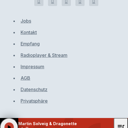
Jobs
Kontakt
Empfang
Radioplayer & Stream
Impressum
AGB
Datenschutz
Privatsphäre
Martin Solveig & Dragonette
queue_music
play_arrow