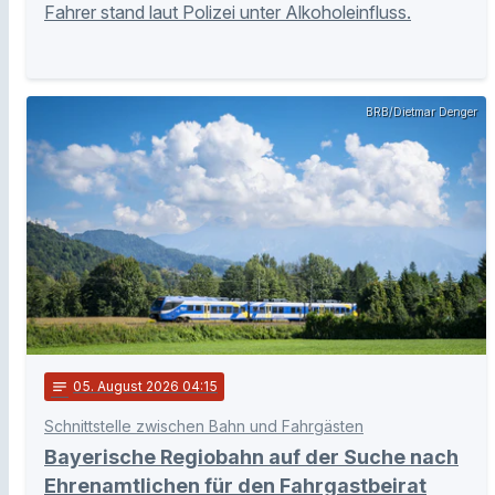
Fahrer stand laut Polizei unter Alkoholeinfluss.
BRB/Dietmar Denger
notes
05
. August 2026 04:15
Schnittstelle zwischen Bahn und Fahrgästen
Bayerische Regiobahn auf der Suche nach
Ehrenamtlichen für den Fahrgastbeirat