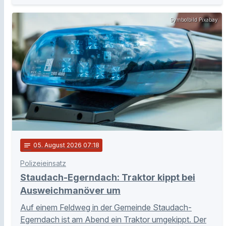
Symbolbild Pixabay
notes
05
. August 2026 07:18
Polizeieinsatz
Staudach-Egerndach: Traktor kippt bei
Ausweichmanöver um
Auf einem Feldweg in der Gemeinde Staudach-
Egerndach ist am Abend ein Traktor umgekippt. Der