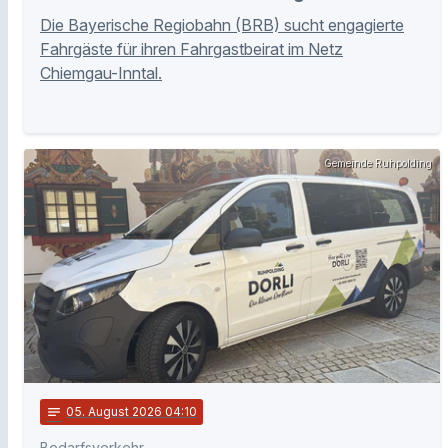
Die Bayerische Regiobahn (BRB) sucht engagierte
Fahrgäste für ihren Fahrgastbeirat im Netz
Chiemgau-Inntal.
Gemeinde Ruhpolding
notes
05
. August 2026 04:10
Bedarfsverkehr