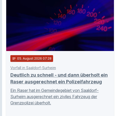
notes
05
. August 2026 07:28
Vorfall in Saaldorf-Surheim
Deutlich zu schnell - und dann überholt ein
Raser ausgerechnet ein Polizeifahrzeug
Ein Raser hat im Gemeindegebiet von Saaldorf-
Surheim ausgerechnet ein ziviles Fahrzeug der
Grenzpolizei überholt.