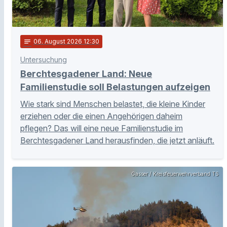
notes
06
. August 2026 12:30
Untersuchung
Berchtesgadener Land: Neue
Familienstudie soll Belastungen aufzeigen
Wie stark sind Menschen belastet, die kleine Kinder
erziehen oder die einen Angehörigen daheim
pflegen? Das will eine neue Familienstudie im
Berchtesgadener Land herausfinden, die jetzt anläuft.
Gasser / Kreisfeuerwehrverband TS