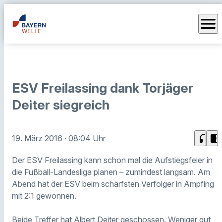
menu
ESV Freilassing dank Torjäger
Deiter siegreich
headphones
chrome_reader_mode
19. März 2016
· 08:04 Uhr
Der ESV Freilassing kann schon mal die Aufstiegsfeier in
die Fußball-Landesliga planen – zumindest langsam. Am
Abend hat der ESV beim schärfsten Verfolger in Ampfing
mit 2:1 gewonnen.
Beide Treffer hat Albert Deiter geschossen. Weniger gut