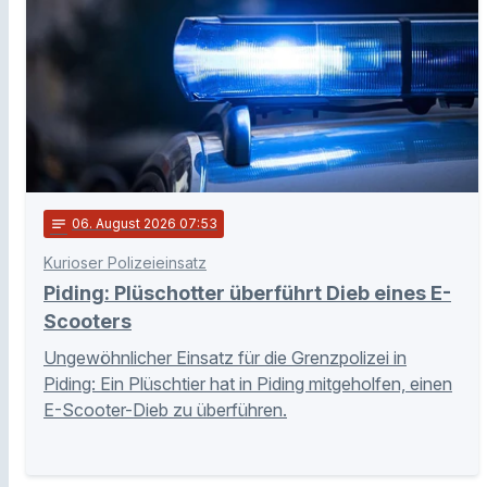
notes
06
. August 2026 07:53
Kurioser Polizeieinsatz
Piding: Plüschotter überführt Dieb eines E-
Scooters
Ungewöhnlicher Einsatz für die Grenzpolizei in
Piding: Ein Plüschtier hat in Piding mitgeholfen, einen
E-Scooter-Dieb zu überführen.