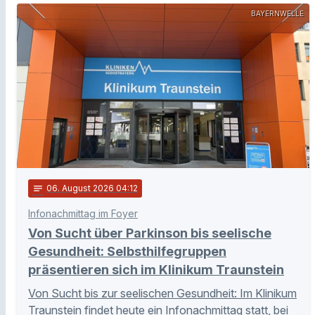
BAYERNWELLE
notes
06
. August 2026 04:12
Infonachmittag im Foyer
Von Sucht über Parkinson bis seelische
Gesundheit: Selbsthilfegruppen
präsentieren sich im Klinikum Traunstein
Von Sucht bis zur seelischen Gesundheit: Im Klinikum
Traunstein findet heute ein Infonachmittag statt, bei