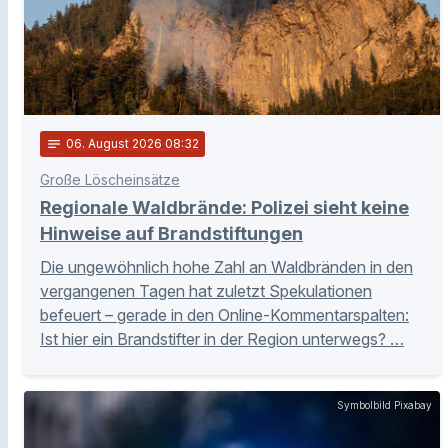
notes
06
. August 2026 08:32
Große Löscheinsätze
Regionale Waldbrände: Polizei sieht keine
Hinweise auf Brandstiftungen
Die ungewöhnlich hohe Zahl an Waldbränden in den
vergangenen Tagen hat zuletzt Spekulationen
befeuert – gerade in den Online-Kommentarspalten:
Ist hier ein Brandstifter in der Region unterwegs? …
Symbolbild Pixabay