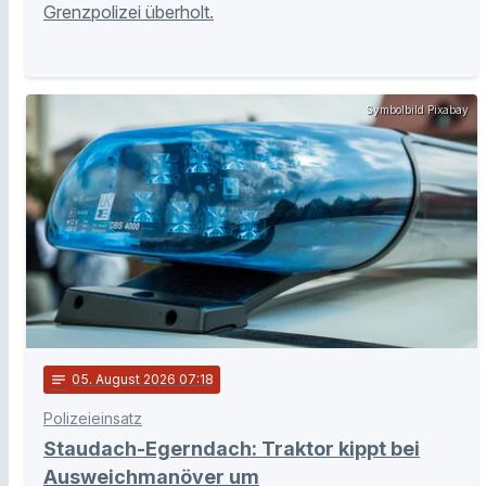
Grenzpolizei überholt.
Symbolbild Pixabay
notes
05
. August 2026 07:18
Polizeieinsatz
Staudach-Egerndach: Traktor kippt bei
Ausweichmanöver um