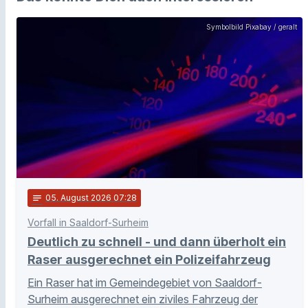
Symbolbild Pixabay / geralt
notes
05
. August 2026 07:28
Vorfall in Saaldorf-Surheim
Deutlich zu schnell - und dann überholt ein
Raser ausgerechnet ein Polizeifahrzeug
Ein Raser hat im Gemeindegebiet von Saaldorf-
Surheim ausgerechnet ein ziviles Fahrzeug der