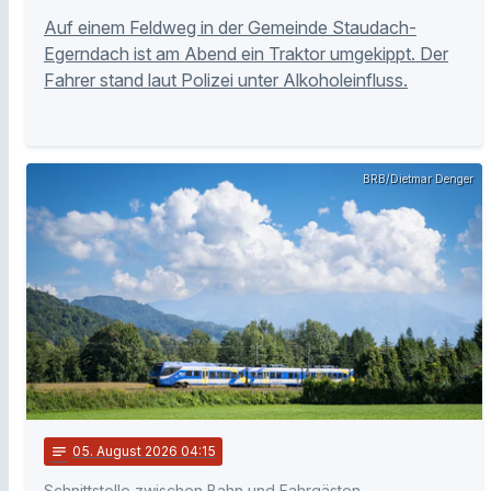
Auf einem Feldweg in der Gemeinde Staudach-
Egerndach ist am Abend ein Traktor umgekippt. Der
Fahrer stand laut Polizei unter Alkoholeinfluss.
BRB/Dietmar Denger
notes
05
. August 2026 04:15
Schnittstelle zwischen Bahn und Fahrgästen