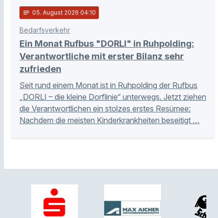
notes
05
. August 2026 04:10
Bedarfsverkehr
Ein Monat Rufbus "DORLI" in Ruhpolding:
Verantwortliche mit erster Bilanz sehr
zufrieden
Seit rund einem Monat ist in Ruhpolding der Rufbus
„DORLI – die kleine Dorflinie“ unterwegs. Jetzt ziehen
die Verantwortlichen ein stolzes erstes Resümee:
Nachdem die meisten Kinderkrankheiten beseitigt …