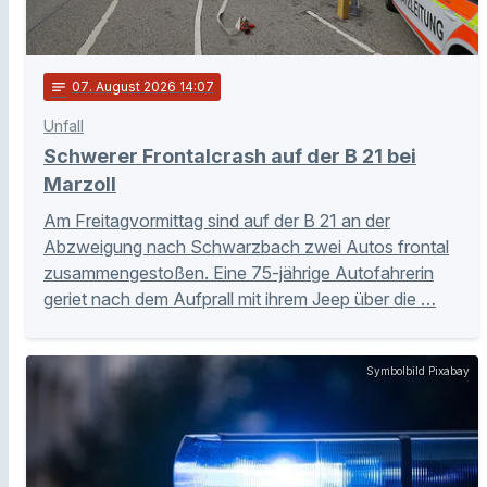
notes
07
. August 2026 14:07
Unfall
Schwerer Frontalcrash auf der B 21 bei
Marzoll
Am Freitagvormittag sind auf der B 21 an der
Abzweigung nach Schwarzbach zwei Autos frontal
zusammengestoßen. Eine 75-jährige Autofahrerin
geriet nach dem Aufprall mit ihrem Jeep über die …
Symbolbild Pixabay