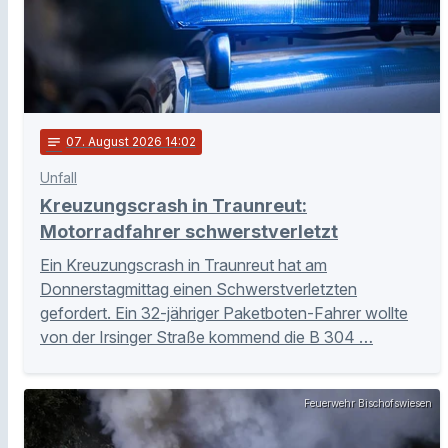
notes
07
. August 2026 14:02
Unfall
Kreuzungscrash in Traunreut:
Motorradfahrer schwerstverletzt
Ein Kreuzungscrash in Traunreut hat am
Donnerstagmittag einen Schwerstverletzten
gefordert. Ein 32-jähriger Paketboten-Fahrer wollte
von der Irsinger Straße kommend die B 304 …
Feuerwehr Bischofswiesen