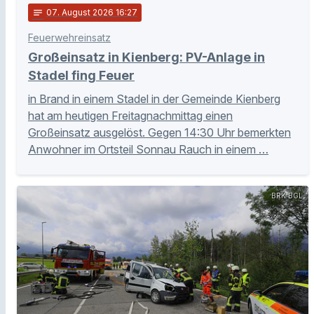
notes
07
. August 2026 16:27
Feuerwehreinsatz
Großeinsatz in Kienberg: PV-Anlage in
Stadel fing Feuer
in Brand in einem Stadel in der Gemeinde Kienberg
hat am heutigen Freitagnachmittag einen
Großeinsatz ausgelöst. Gegen 14:30 Uhr bemerkten
Anwohner im Ortsteil Sonnau Rauch in einem …
BRK BGL