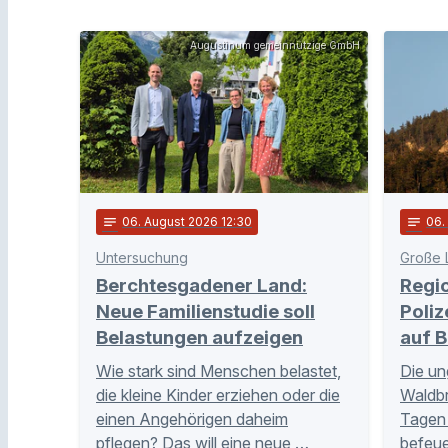
Augustinum gemeinnützige GmbH
notes
06
. August 2026 12:30
notes
06
Untersuchung
Große 
Berchtesgadener Land:
Regi
Neue Familienstudie soll
Poliz
Belastungen aufzeigen
auf B
Wie stark sind Menschen belastet,
Die un
die kleine Kinder erziehen oder die
Waldb
einen Angehörigen daheim
Tagen 
pflegen? Das will eine neue …
befeue