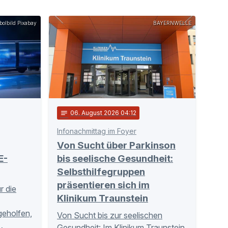
olbild Pixabay
BAYERNWELLE
notes
06
. August 2026 04:12
Infonachmittag im Foyer
Von Sucht über Parkinson
E-
bis seelische Gesundheit:
Selbsthilfegruppen
präsentieren sich im
r die
Klinikum Traunstein
tgeholfen,
Von Sucht bis zur seelischen
…
Gesundheit: Im Klinikum Traunstein