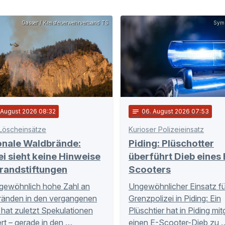
Gasser / Kreisfeuerwehrverband TS
Symb
. August 2026 08:32
notes
06
. August 2026 07:53
Löscheinsätze
Kurioser Polizeieinsatz
onale Waldbrände:
Piding: Plüschotter
ei sieht keine Hinweise
überführt Dieb eines 
randstiftungen
Scooters
gewöhnlich hohe Zahl an
Ungewöhnlicher Einsatz fü
ränden in den vergangenen
Grenzpolizei in Piding: Ein
hat zuletzt Spekulationen
Plüschtier hat in Piding mi
rt – gerade in den …
einen E-Scooter-Dieb zu 