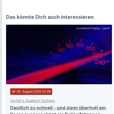
Das könnte Dich auch interessieren
Symbolbild Pixabay / geralt
notes
05
. August 2026 07:28
Vorfall in Saaldorf-Surheim
Deutlich zu schnell - und dann überholt ein