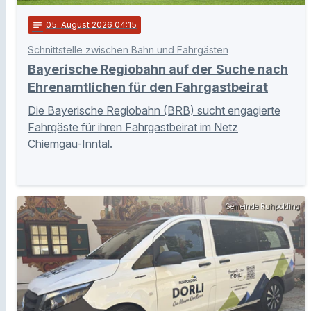
notes
05
. August 2026 04:15
Schnittstelle zwischen Bahn und Fahrgästen
Bayerische Regiobahn auf der Suche nach
Ehrenamtlichen für den Fahrgastbeirat
Die Bayerische Regiobahn (BRB) sucht engagierte
Fahrgäste für ihren Fahrgastbeirat im Netz
Chiemgau-Inntal.
Gemeinde Ruhpolding