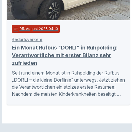
notes
05
. August 2026 04:10
Bedarfsverkehr
Ein Monat Rufbus "DORLI" in Ruhpolding:
Verantwortliche mit erster Bilanz sehr
zufrieden
Seit rund einem Monat ist in Ruhpolding der Rufbus
„DORLI – die kleine Dorflinie“ unterwegs. Jetzt ziehen
die Verantwortlichen ein stolzes erstes Resümee:
Nachdem die meisten Kinderkrankheiten beseitigt …