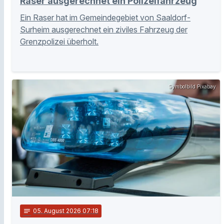
Raser ausgerechnet ein Polizeifahrzeug
Ein Raser hat im Gemeindegebiet von Saaldorf-
Surheim ausgerechnet ein ziviles Fahrzeug der
Grenzpolizei überholt.
Symbolbild Pixabay
notes
05
. August 2026 07:18