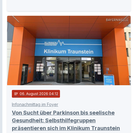
BAYERNWELLE
notes
06
. August 2026 04:12
Infonachmittag im Foyer
Von Sucht über Parkinson bis seelische
Gesundheit: Selbsthilfegruppen
präsentieren sich im Klinikum Traunstein