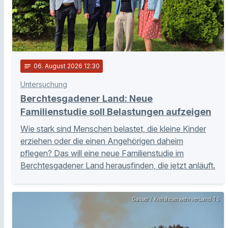
notes
06
. August 2026 12:30
Untersuchung
Berchtesgadener Land: Neue
Familienstudie soll Belastungen aufzeigen
Wie stark sind Menschen belastet, die kleine Kinder
erziehen oder die einen Angehörigen daheim
pflegen? Das will eine neue Familienstudie im
Berchtesgadener Land herausfinden, die jetzt anläuft.
Gasser / Kreisfeuerwehrverband TS