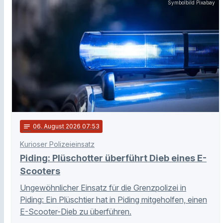
Symbolbild Pixabay
notes
06
. August 2026 07:53
Kurioser Polizeieinsatz
Piding: Plüschotter überführt Dieb eines E-
Scooters
Ungewöhnlicher Einsatz für die Grenzpolizei in
Piding: Ein Plüschtier hat in Piding mitgeholfen, einen
E-Scooter-Dieb zu überführen.