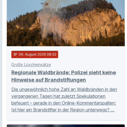
notes
06
. August 2026 08:32
Große Löscheinsätze
Regionale Waldbrände: Polizei sieht keine
Hinweise auf Brandstiftungen
Die ungewöhnlich hohe Zahl an Waldbränden in den
vergangenen Tagen hat zuletzt Spekulationen
befeuert – gerade in den Online-Kommentarspalten:
Ist hier ein Brandstifter in der Region unterwegs? …