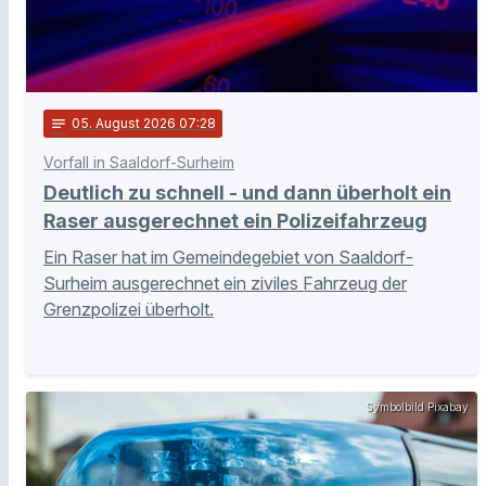
notes
05
. August 2026 07:28
Vorfall in Saaldorf-Surheim
Deutlich zu schnell - und dann überholt ein
Raser ausgerechnet ein Polizeifahrzeug
Ein Raser hat im Gemeindegebiet von Saaldorf-
Surheim ausgerechnet ein ziviles Fahrzeug der
Grenzpolizei überholt.
Symbolbild Pixabay