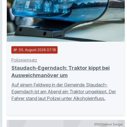
notes
05
. August 2026 07:18
Polizeieinsatz
Staudach-Egerndach: Traktor kippt bei
Ausweichmanöver um
Auf einem Feldweg in der Gemeinde Staudach-
Egerndach ist am Abend ein Traktor umgekippt. Der
Fahrer stand laut Polizei unter Alkoholeinfluss.
BRB/Dietmar Denger