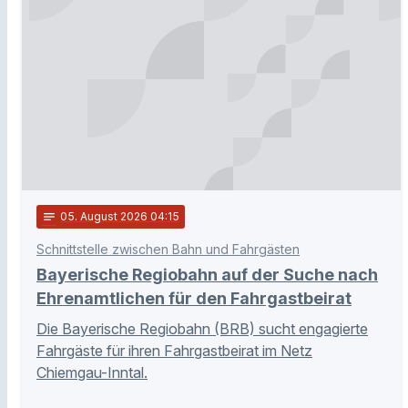
notes
05
. August 2026 04:15
Schnittstelle zwischen Bahn und Fahrgästen
Bayerische Regiobahn auf der Suche nach
Ehrenamtlichen für den Fahrgastbeirat
Die Bayerische Regiobahn (BRB) sucht engagierte
Fahrgäste für ihren Fahrgastbeirat im Netz
Chiemgau-Inntal.