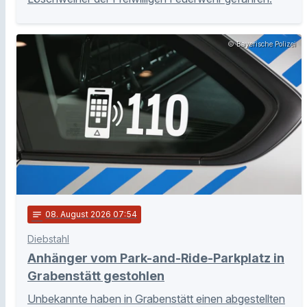
© Bayerische Polizei
notes
08
. August 2026 07:54
Diebstahl
Anhänger vom Park-and-Ride-Parkplatz in
Grabenstätt gestohlen
Unbekannte haben in Grabenstätt einen abgestellten