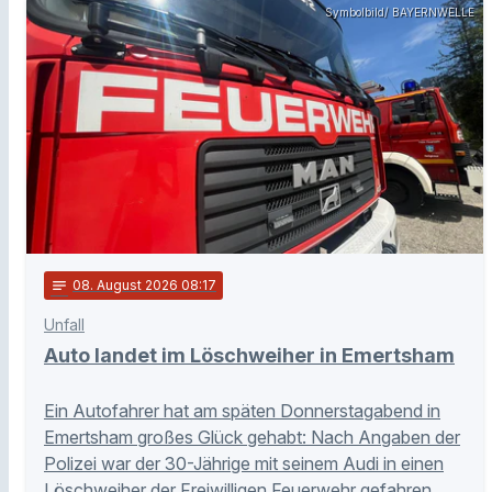
Symbolbild/ BAYERNWELLE
notes
08
. August 2026 08:17
Unfall
Auto landet im Löschweiher in Emertsham
Ein Autofahrer hat am späten Donnerstagabend in
Emertsham großes Glück gehabt: Nach Angaben der
Polizei war der 30-Jährige mit seinem Audi in einen
Löschweiher der Freiwilligen Feuerwehr gefahren.