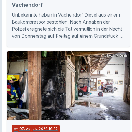
Vachendorf
Unbekannte haben in Vachendorf Diesel aus einem
Baukompressor gestohlen. Nach Angaben der
Polizei ereignete sich die Tat vermutlich in der Nacht
von Donnerstag auf Freitag auf einem Grundstück …
112 News/M.Benje
notes
07
. August 2026 16:27