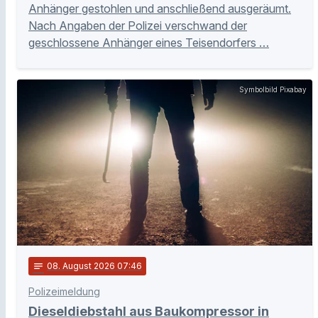
Anhänger gestohlen und anschließend ausgeräumt.
Nach Angaben der Polizei verschwand der
geschlossene Anhänger eines Teisendorfers …
Symbolbild Pixabay
notes
08
. August 2026 07:46
Polizeimeldung
Dieseldiebstahl aus Baukompressor in