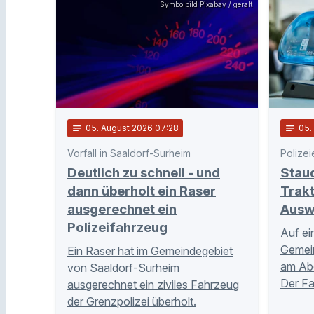
Symbolbild Pixabay / geralt
notes
05
. August 2026 07:28
notes
05
Vorfall in Saaldorf-Surheim
Polizei
Deutlich zu schnell - und
Stau
dann überholt ein Raser
Trakt
ausgerechnet ein
Ausw
Polizeifahrzeug
Auf ei
Gemei
Ein Raser hat im Gemeindegebiet
am Abe
von Saaldorf-Surheim
Der Fa
ausgerechnet ein ziviles Fahrzeug
der Grenzpolizei überholt.