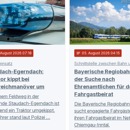
Symbolbild Pixabay
BRB/D
. August 2026 07:18
notes
05
. August 2026 04:15
einsatz
dach-Egerndach:
Bayerische Regiobah
or kippt bei
der Suche nach
eichmanöver um
Ehrenamtlichen für d
Fahrgastbeirat
nem Feldweg in der
nde Staudach-Egerndach ist
Die Bayerische Regiobahn
nd ein Traktor umgekippt.
sucht engagierte Fahrgäste
hrer stand laut Polizei …
ihren Fahrgastbeirat im Ne
Chiemgau-Inntal.