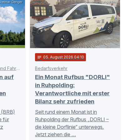
ietmar Denger
Gemeinde Ruhpolding
notes
05
. August 2026 04:10
Schnittstelle zwischen Bahn und Fahrgästen
Bedarfsverkehr
n auf
Ein Monat Rufbus "DORLI"
in Ruhpolding:
en
Verantwortliche mit erster
Bilanz sehr zufrieden
 (BRB)
Seit rund einem Monat ist in
 für
Ruhpolding der Rufbus „DORLI –
tz
die kleine Dorflinie“ unterwegs.
Jetzt ziehen die …