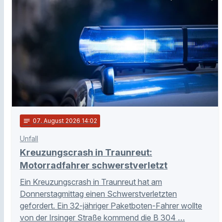
notes
07
. August 2026 14:02
Unfall
Kreuzungscrash in Traunreut:
Motorradfahrer schwerstverletzt
Ein Kreuzungscrash in Traunreut hat am
Donnerstagmittag einen Schwerstverletzten
gefordert. Ein 32-jähriger Paketboten-Fahrer wollte
von der Irsinger Straße kommend die B 304 …