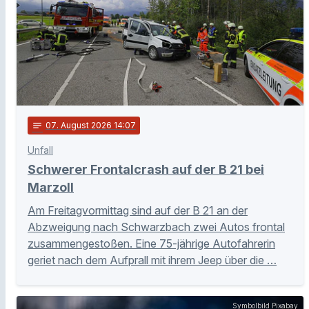
notes
07
. August 2026 14:07
Unfall
Schwerer Frontalcrash auf der B 21 bei
Marzoll
Am Freitagvormittag sind auf der B 21 an der
Abzweigung nach Schwarzbach zwei Autos frontal
zusammengestoßen. Eine 75-jährige Autofahrerin
geriet nach dem Aufprall mit ihrem Jeep über die …
Symbolbild Pixabay