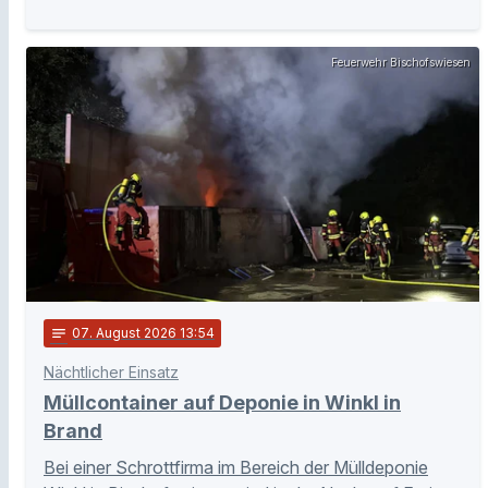
Feuerwehr Bischofswiesen
notes
07
. August 2026 13:54
Nächtlicher Einsatz
Müllcontainer auf Deponie in Winkl in
Brand
Bei einer Schrottfirma im Bereich der Mülldeponie