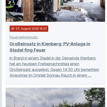
notes
07
. August 2026 16:27
Feuerwehreinsatz
Großeinsatz in Kienberg: PV-Anlage in
Stadel fing Feuer
in Brand in einem Stadel in der Gemeinde Kienberg
hat am heutigen Freitagnachmittag einen
Großeinsatz ausgelöst. Gegen 14:30 Uhr bemerkten
Anwohner im Ortsteil Sonnau Rauch in einem …
BRK BGL