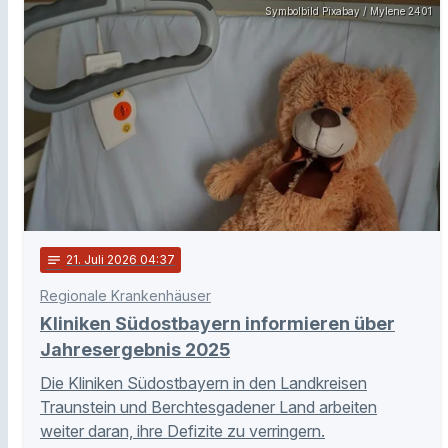
Symbolbild Pixabay / Mylene 2401
notes
21
. Juli 2026 04:37
Regionale Krankenhäuser
Kliniken Südostbayern informieren über
Jahresergebnis 2025
Die Kliniken Südostbayern in den Landkreisen
Traunstein und Berchtesgadener Land arbeiten
weiter daran, ihre Defizite zu verringern.