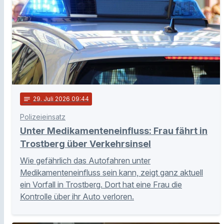
notes
29
. Juli 2026 09:44
Polizeieinsatz
Unter Medikamenteneinfluss: Frau fährt in
Trostberg über Verkehrsinsel
Wie gefährlich das Autofahren unter
Medikamenteneinfluss sein kann, zeigt ganz aktuell
ein Vorfall in Trostberg. Dort hat eine Frau die
Kontrolle über ihr Auto verloren.