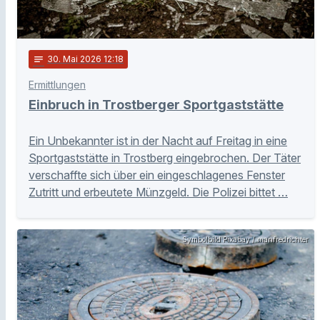
notes
30
. Mai 2026 12:18
Ermittlungen
Einbruch in Trostberger Sportgaststätte
Ein Unbekannter ist in der Nacht auf Freitag in eine
Sportgaststätte in Trostberg eingebrochen. Der Täter
verschaffte sich über ein eingeschlagenes Fenster
Zutritt und erbeutete Münzgeld. Die Polizei bittet …
Symbolbild Pixabay / manfredrichter