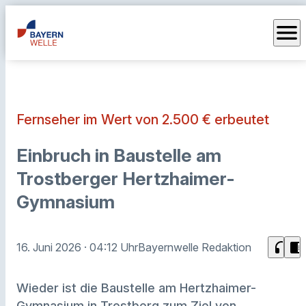
menu
Fernseher im Wert von 2.500 € erbeutet
Einbruch in Baustelle am
Trostberger Hertzhaimer-
Gymnasium
headphones
chrome_reader_mode
16. Juni 2026
· 04:12 Uhr
Bayernwelle Redaktion
Wieder ist die Baustelle am Hertzhaimer-
Gymnasium in Trostberg zum Ziel von