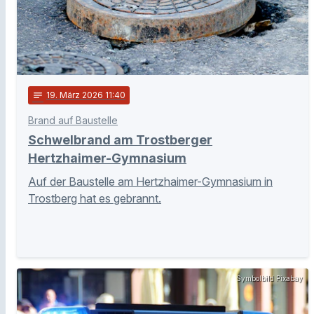
notes
19
. März 2026 11:40
Brand auf Baustelle
Schwelbrand am Trostberger
Hertzhaimer-Gymnasium
Auf der Baustelle am Hertzhaimer-Gymnasium in
Trostberg hat es gebrannt.
Symbolbild Pixabay