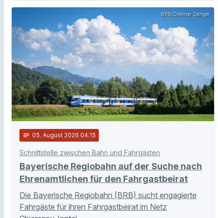
BRB/Dietmar Denger
notes
05
. August 2026 04:15
Schnittstelle zwischen Bahn und Fahrgästen
Bayerische Regiobahn auf der Suche nach
Ehrenamtlichen für den Fahrgastbeirat
Die Bayerische Regiobahn (BRB) sucht engagierte
Fahrgäste für ihren Fahrgastbeirat im Netz