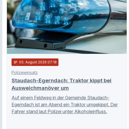
notes
05
. August 2026 07:18
Polizeieinsatz
Staudach-Egerndach: Traktor kippt bei
Ausweichmanöver um
Auf einem Feldweg in der Gemeinde Staudach-
Egerndach ist am Abend ein Traktor umgekippt. Der
Fahrer stand laut Polizei unter Alkoholeinfluss.