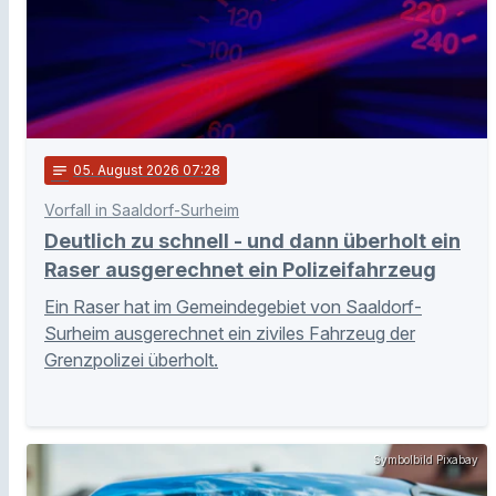
notes
05
. August 2026 07:28
Vorfall in Saaldorf-Surheim
Deutlich zu schnell - und dann überholt ein
Raser ausgerechnet ein Polizeifahrzeug
Ein Raser hat im Gemeindegebiet von Saaldorf-
Surheim ausgerechnet ein ziviles Fahrzeug der
Grenzpolizei überholt.
Symbolbild Pixabay