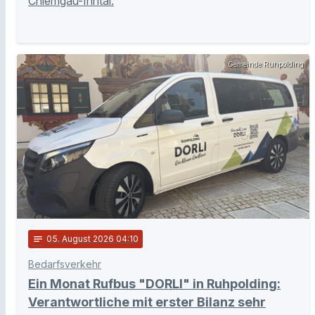
Chiemgau-Inntal.
Gemeinde Ruhpolding
notes
05
. August 2026 04:10
Bedarfsverkehr
Ein Monat Rufbus "DORLI" in Ruhpolding:
Verantwortliche mit erster Bilanz sehr