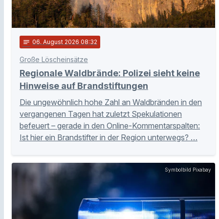
notes
06
. August 2026 08:32
Große Löscheinsätze
Regionale Waldbrände: Polizei sieht keine
Hinweise auf Brandstiftungen
Die ungewöhnlich hohe Zahl an Waldbränden in den
vergangenen Tagen hat zuletzt Spekulationen
befeuert – gerade in den Online-Kommentarspalten:
Ist hier ein Brandstifter in der Region unterwegs? …
Symbolbild Pixabay