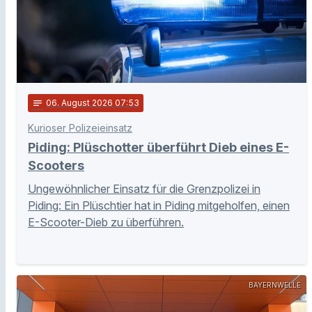
notes
06
. August 2026 07:53
Kurioser Polizeieinsatz
Piding: Plüschotter überführt Dieb eines E-
Scooters
Ungewöhnlicher Einsatz für die Grenzpolizei in
Piding: Ein Plüschtier hat in Piding mitgeholfen, einen
E-Scooter-Dieb zu überführen.
BAYERNWELLE