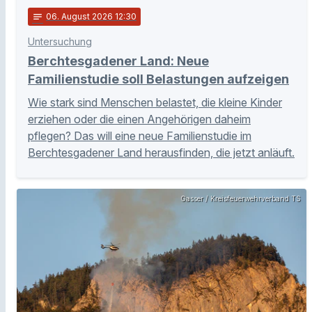
notes
06
. August 2026 12:30
Untersuchung
Berchtesgadener Land: Neue
Familienstudie soll Belastungen aufzeigen
Wie stark sind Menschen belastet, die kleine Kinder
erziehen oder die einen Angehörigen daheim
pflegen? Das will eine neue Familienstudie im
Berchtesgadener Land herausfinden, die jetzt anläuft.
Gasser / Kreisfeuerwehrverband TS