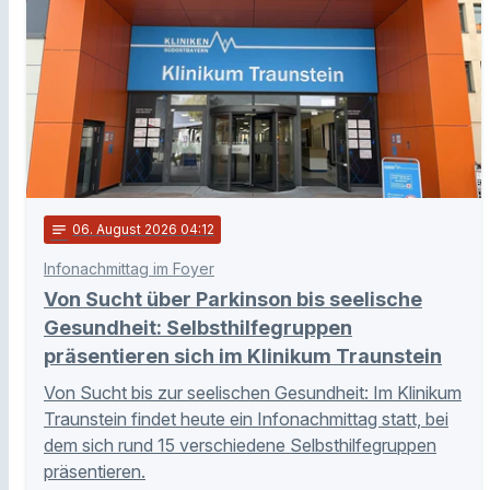
notes
06
. August 2026 04:12
Infonachmittag im Foyer
Von Sucht über Parkinson bis seelische
Gesundheit: Selbsthilfegruppen
präsentieren sich im Klinikum Traunstein
Von Sucht bis zur seelischen Gesundheit: Im Klinikum
Traunstein findet heute ein Infonachmittag statt, bei
dem sich rund 15 verschiedene Selbsthilfegruppen
präsentieren.