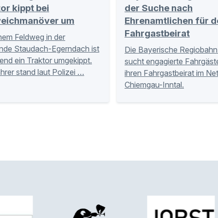
or kippt bei
der Suche nach
eichmanöver um
Ehrenamtlichen für d
Fahrgastbeirat
nem Feldweg in der
nde Staudach-Egerndach ist
Die Bayerische Regiobahn
nd ein Traktor umgekippt.
sucht engagierte Fahrgäste
hrer stand laut Polizei …
ihren Fahrgastbeirat im Ne
Chiemgau-Inntal.