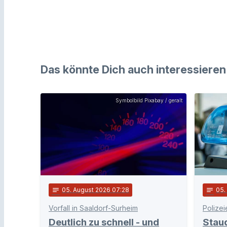
Das könnte Dich auch interessieren
Symbolbild Pixabay / geralt
notes
05
. August 2026 07:28
notes
05
Vorfall in Saaldorf-Surheim
Polizei
Deutlich zu schnell - und
Stau