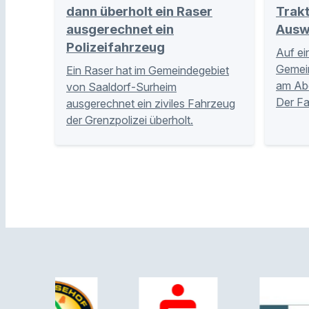
dann überholt ein Raser
Trakt
ausgerechnet ein
Ausw
Polizeifahrzeug
Auf ei
Gemei
Ein Raser hat im Gemeindegebiet
am Abe
von Saaldorf-Surheim
Der Fa
ausgerechnet ein ziviles Fahrzeug
der Grenzpolizei überholt.