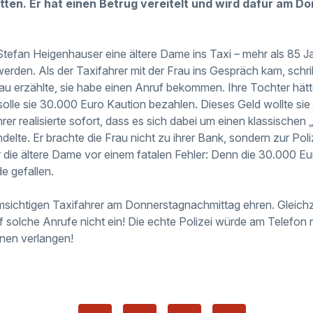
tten. Er hat einen Betrug vereitelt und wird dafür am Do
tefan Heigenhauser eine ältere Dame ins Taxi – mehr als 85 Jah
erden. Als der Taxifahrer mit der Frau ins Gespräch kam, schril
au erzählte, sie habe einen Anruf bekommen. Ihre Tochter hätte
olle sie 30.000 Euro Kaution bezahlen. Dieses Geld wollte sie j
rer realisierte sofort, dass es sich dabei um einen klassische
elte. Er brachte die Frau nicht zu ihrer Bank, sondern zur Pol
die ältere Dame vor einem fatalen Fehler: Denn die 30.000 E
e gefallen.
 umsichtigen Taxifahrer am Donnerstagnachmittag ehren. Gleichz
f solche Anrufe nicht ein! Die echte Polizei würde am Telefon 
nen verlangen!