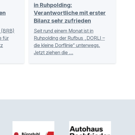
in Ruhpolding:
en
Verantwortliche mit erster
Bilanz sehr zufrieden
 (BRB)
Seit rund einem Monat ist in
 für
Ruhpolding der Rufbus „DORLI –
tz
die kleine Dorflinie“ unterwegs.
Jetzt ziehen die …