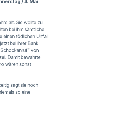
nnerstag / 4. Mai
re alt. Sie wollte zu
lten bei ihm sämtliche
 einen tödlichen Unfall
etzt bei ihrer Bank
n „Schockanruf“ von
izei. Damit bewahrte
uro wären sonst
eitig sagt sie noch
niemals so eine