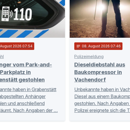
. August 2026 07:54
notes
08
. August 2026 07:46
hl
Polizeimeldung
nger vom Park-and-
Dieseldiebstahl aus
Parkplatz in
Baukompressor in
enstätt gestohlen
Vachendorf
nnte haben in Grabenstätt
Unbekannte haben in Vac
abgestellten Anhänger
Diesel aus einem Baukomp
len und anschließend
gestohlen. Nach Angaben 
räumt. Nach Angaben der …
Polizei ereignete sich die 