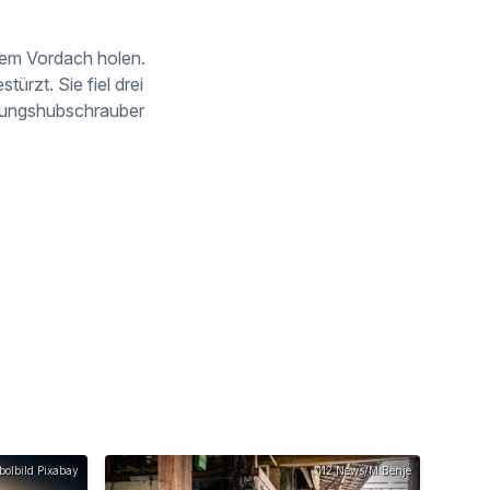
inem Vordach holen.
ürzt. Sie fiel drei
ettungshubschrauber
olbild Pixabay
112 News/M.Benje