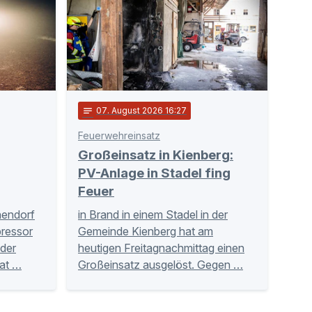
notes
07
. August 2026 16:27
Feuerwehreinsatz
Großeinsatz in Kienberg:
PV-Anlage in Stadel fing
Feuer
hendorf
in Brand in einem Stadel in der
ressor
Gemeinde Kienberg hat am
der
heutigen Freitagnachmittag einen
Tat …
Großeinsatz ausgelöst. Gegen …