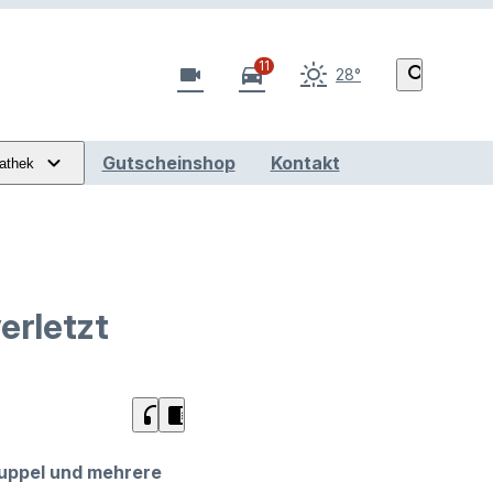
11
videocam
directions_car
search
28°
Gutscheinshop
Kontakt
athek
erletzt
headphones
chrome_reader_mode
skuppel und mehrere