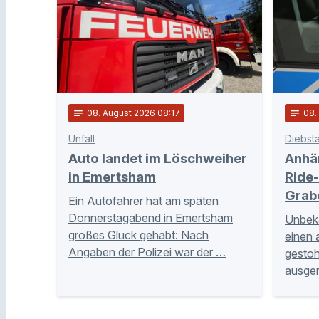
notes
08
. August 2026 08:17
notes
08
Unfall
Diebsta
Auto landet im Löschweiher
Anhä
in Emertsham
Ride-
Grab
Ein Autofahrer hat am späten
Donnerstagabend in Emertsham
Unbeka
großes Glück gehabt: Nach
einen 
Angaben der Polizei war der …
gestoh
ausge