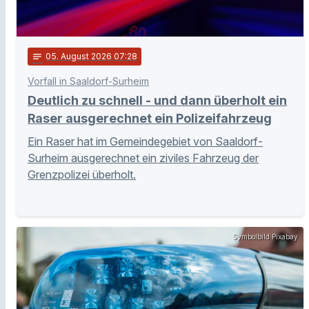
notes
05
. August 2026 07:28
Vorfall in Saaldorf-Surheim
Deutlich zu schnell - und dann überholt ein
Raser ausgerechnet ein Polizeifahrzeug
Ein Raser hat im Gemeindegebiet von Saaldorf-
Surheim ausgerechnet ein ziviles Fahrzeug der
Grenzpolizei überholt.
Symbolbild Pixabay