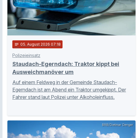
notes
05
. August 2026 07:18
Polizeieinsatz
Staudach-Egerndach: Traktor kippt bei
Ausweichmanöver um
Auf einem Feldweg in der Gemeinde Staudach-
Egerndach ist am Abend ein Traktor umgekippt. Der
Fahrer stand laut Polizei unter Alkoholeinfluss.
BRB/Dietmar Denger