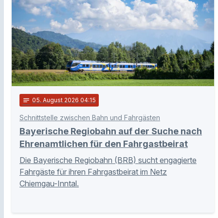
notes
05
. August 2026 04:15
Schnittstelle zwischen Bahn und Fahrgästen
Bayerische Regiobahn auf der Suche nach
Ehrenamtlichen für den Fahrgastbeirat
Die Bayerische Regiobahn (BRB) sucht engagierte
Fahrgäste für ihren Fahrgastbeirat im Netz
Chiemgau-Inntal.