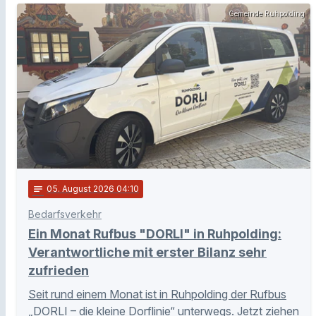
Gemeinde Ruhpolding
notes
05
. August 2026 04:10
Bedarfsverkehr
Ein Monat Rufbus "DORLI" in Ruhpolding:
Verantwortliche mit erster Bilanz sehr
zufrieden
Seit rund einem Monat ist in Ruhpolding der Rufbus
„DORLI – die kleine Dorflinie“ unterwegs. Jetzt ziehen