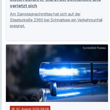
verletzt sich
Am Samstagnachmittag hat sich auf der
Staatsstraße 2360 bei Schnaitsee ein Verkehrsunfall
ereignet.
Symbolbild Pixabay
notes
02
. August 2026 08:08