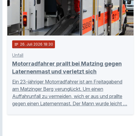
notes
26
. Juli 2026 18:30
Unfall
Motorradfahrer prallt bei Matzing gegen
Laternenmast und verletzt sich
Ein 23-jähriger Motorradfahrer ist am Freitagabend
am Matzinger Berg verunglückt. Um einen
Auffahrunfall zu vermeiden, wich er aus und prallte
gegen einen Laternenmast. Der Mann wurde leicht …