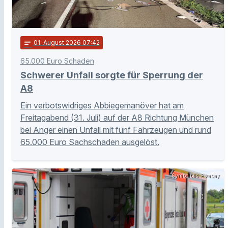
notes
01
. August 2026 07:42
65.000 Euro Schaden
Schwerer Unfall sorgte für Sperrung der
A8
Ein verbotswidriges Abbiegemanöver hat am
Freitagabend (31. Juli) auf der A8 Richtung München
bei Anger einen Unfall mit fünf Fahrzeugen und rund
65.000 Euro Sachschaden ausgelöst.
Symbolbild Pixabay