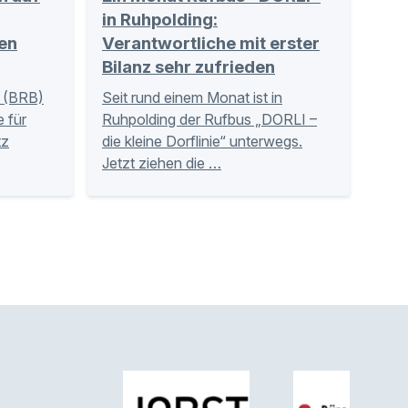
in Ruhpolding:
en
Verantwortliche mit erster
Bilanz sehr zufrieden
 (BRB)
Seit rund einem Monat ist in
 für
Ruhpolding der Rufbus „DORLI –
tz
die kleine Dorflinie“ unterwegs.
Jetzt ziehen die …