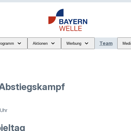
Team
rogramm
Aktionen
Werbung
Medi
 Abstiegskampf
 Uhr
ieltag