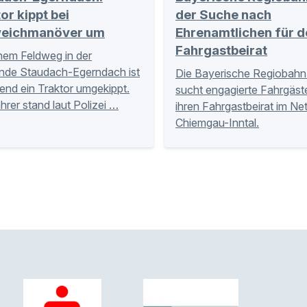
or kippt bei
der Suche nach
eichmanöver um
Ehrenamtlichen für d
Fahrgastbeirat
nem Feldweg in der
nde Staudach-Egerndach ist
Die Bayerische Regiobahn
nd ein Traktor umgekippt.
sucht engagierte Fahrgäste
hrer stand laut Polizei …
ihren Fahrgastbeirat im Ne
Chiemgau-Inntal.