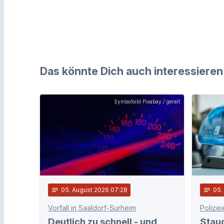
Das könnte Dich auch interessieren
Symbolbild Pixabay / geralt
notes
05
. August 2026 07:28
notes
05
Vorfall in Saaldorf-Surheim
Polizei
Deutlich zu schnell - und
Stau