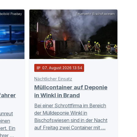
olbild Pixabay
Feuerwehr Bischofswiesen
notes
07
. August 2026 13:54
Nächtlicher Einsatz
Müllcontainer auf Deponie
fahrer
in Winkl in Brand
Bei einer Schrottfirma im Bereich
der Mülldeponie Winkl in
unreut
Bischofswiesen sind in der Nacht
einen
auf Freitag zwei Container mit …
rt. Ein
hrer …