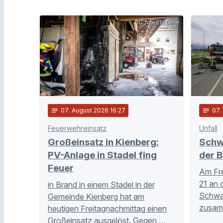
112 News/M.Benje
notes
07
. August 2026 16:27
notes
07
Feuerwehreinsatz
Unfall
Großeinsatz in Kienberg:
Schw
PV-Anlage in Stadel fing
der B
Feuer
Am Fre
21 an 
in Brand in einem Stadel in der
Schwar
Gemeinde Kienberg hat am
zusam
heutigen Freitagnachmittag einen
Großeinsatz ausgelöst. Gegen …