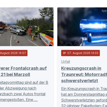
BRK BGL
Symb
. August 2026 14:07
notes
07
. August 2026 14:02
Unfall
erer Frontalcrash auf
Kreuzungscrash in
 21 bei Marzoll
Traunreut: Motorrad
schwerstverletzt
itagvormittag sind auf der B
der Abzweigung nach
Ein Kreuzungscrash in Tra
zbach zwei Autos frontal
hat am Donnerstagmittag 
mengestoßen. Eine …
Schwerstverletzten geforde
32-jähriger Paketboten-Fa